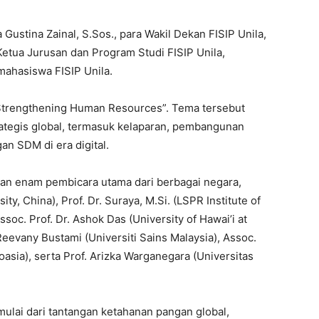
a Gustina Zainal, S.Sos., para Wakil Dekan FISIP Unila,
Ketua Jurusan dan Program Studi FISIP Unila,
mahasiswa FISIP Unila.
Strengthening Human Resources”. Tema tersebut
trategis global, termasuk kelaparan, pembangunan
n SDM di era digital.
rkan enam pembicara utama dari berbagai negara,
ty, China), Prof. Dr. Suraya, M.Si. (LSPR Institute of
oc. Prof. Dr. Ashok Das (University of Hawai’i at
evany Bustami (Universiti Sains Malaysia), Assoc.
oasia), serta Prof. Arizka Warganegara (Universitas
ulai dari tantangan ketahanan pangan global,