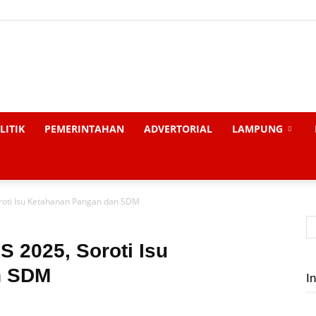
Liputan
LITIK
PEMERINTAHAN
ADVERTORIAL
LAMPUNG
Soroti Isu Ketahanan Pangan dan SDM
Global
IS 2025, Soroti Isu
n SDM
In
News