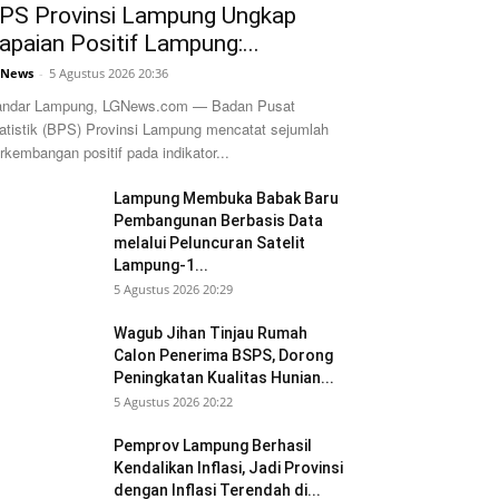
PS Provinsi Lampung Ungkap
apaian Positif Lampung:...
GNews
-
5 Agustus 2026 20:36
ndar Lampung, LGNews.com — Badan Pusat
atistik (BPS) Provinsi Lampung mencatat sejumlah
rkembangan positif pada indikator...
Lampung Membuka Babak Baru
Pembangunan Berbasis Data
melalui Peluncuran Satelit
Lampung-1...
5 Agustus 2026 20:29
Wagub Jihan Tinjau Rumah
Calon Penerima BSPS, Dorong
Peningkatan Kualitas Hunian...
5 Agustus 2026 20:22
Pemprov Lampung Berhasil
Kendalikan Inflasi, Jadi Provinsi
dengan Inflasi Terendah di...