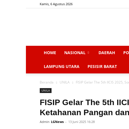
Kamis, 6 Agustus 2026
HOME
NASIONAL
DAERAH
PO
LAMPUNG UTARA
PESISIR BARAT
Beranda
UNILA
FISIP Gelar The 5th IICIS 2025, 
UNILA
FISIP Gelar The 5th IIC
Ketahanan Pangan da
Admin
LGNews
-
13 Juni 2025 16:28