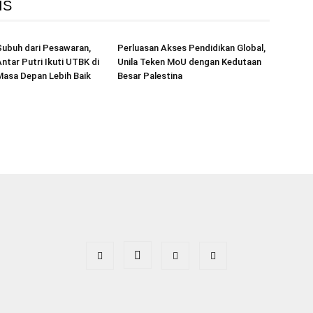
IS
Subuh dari Pesawaran,
Perluasan Akses Pendidikan Global,
ntar Putri Ikuti UTBK di
Unila Teken MoU dengan Kedutaan
Masa Depan Lebih Baik
Besar Palestina