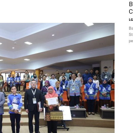
B
C
L
Ba
St
pe