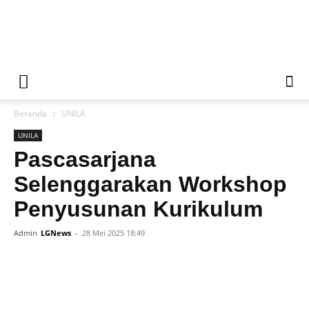
Liputan
Beranda
UNILA
Global
UNILA
Pascasarjana
Selenggarakan Workshop
News
Penyusunan Kurikulum
Admin
LGNews
-
28 Mei 2025 18:49