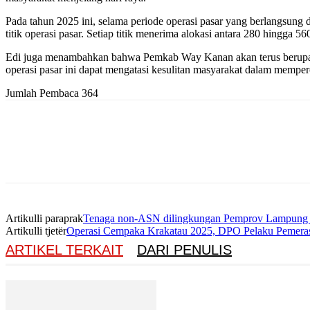
Pada tahun 2025 ini, selama periode operasi pasar yang berlangsun
titik operasi pasar. Setiap titik menerima alokasi antara 280 hingga 56
Edi juga menambahkan bahwa Pemkab Way Kanan akan terus berupay
operasi pasar ini dapat mengatasi kesulitan masyarakat dalam mempe
Jumlah Pembaca
364
Artikulli paraprak
Tenaga non-ASN dilingkungan Pemprov Lampung Te
Artikulli tjetër
Operasi Cempaka Krakatau 2025, DPO Pelaku Pemeras
ARTIKEL TERKAIT
DARI PENULIS