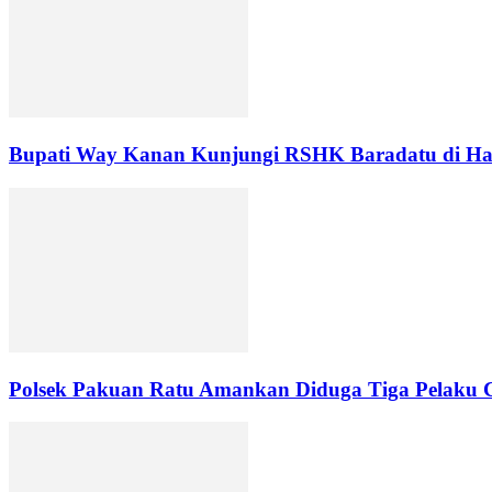
Bupati Way Kanan Kunjungi RSHK Baradatu di Har
Polsek Pakuan Ratu Amankan Diduga Tiga Pelaku C