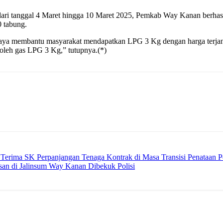
g dari tanggal 4 Maret hingga 10 Maret 2025, Pemkab Way Kanan berhas
0 tabung.
a membantu masyarakat mendapatkan LPG 3 Kg dengan harga terjangk
roleh gas LPG 3 Kg,” tutupnya.(*)
rima SK Perpanjangan Tenaga Kontrak di Masa Transisi Penataan 
an di Jalinsum Way Kanan Dibekuk Polisi