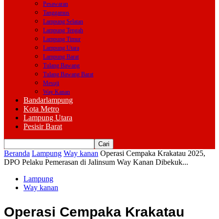
Pesawaran
Tanggamus
Lampung Selatan
Lampung Tengah
Lampung Timur
Lampung Utara
Lampung Barat
Tulang Bawang
Tulang Bawang Barat
Mesuji
Way Kanan
Bandarlampung
Kota Metro
Lampung Utara
Pesisir Barat
Beranda
Lampung
Way kanan
Operasi Cempaka Krakatau 2025,
DPO Pelaku Pemerasan di Jalinsum Way Kanan Dibekuk...
Lampung
Way kanan
Operasi Cempaka Krakatau