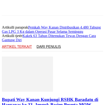
Artikulli paraprak
Pemkab Way Kanan Distribusikan 4.480 Tabung
Gas LPG 3 Kg dalam Operasi Pasar Selama Seminggu
Artikulli tjetër
Kakek 63 Tahun Ditemukan Tewas Dengan Cara
Gantung Diri
ARTIKEL TERKAIT
DARI PENULIS
Bupati Way Kanan Kunjungi RSHK Baradatu di
Harganas ke-33, Jenguk Pasien Peserta MOW