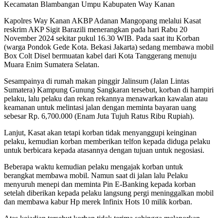
Kecamatan Blambangan Umpu Kabupaten Way Kanan
Kapolres Way Kanan AKBP Adanan Mangopang melalui Kasat
reskrim AKP Sigit Barazili menerangkan pada hari Rabu 20
November 2024 sekitar pukul 16.30 WIB. Pada saat itu Korban
(warga Pondok Gede Kota. Bekasi Jakarta) sedang membawa mobil
Box Colt Disel bermuatan kabel dari Kota Tanggerang menuju
Muara Enim Sumatera Selatan.
Sesampainya di rumah makan pinggir Jalinsum (Jalan Lintas
Sumatera) Kampung Gunung Sangkaran tersebut, korban di hampiri
pelaku, lalu pelaku dan rekan rekannya menawarkan kawalan atau
keamanan untuk melintasi jalan dengan meminta bayaran uang
sebesar Rp. 6,700.000 (Enam Juta Tujuh Ratus Ribu Rupiah).
Lanjut, Kasat akan tetapi korban tidak menyanggupi keinginan
pelaku, kemudian korban memberikan telfon kepada diduga pelaku
untuk berbicara kepada atasannya dengan tujuan untuk negosiasi.
Beberapa waktu kemudian pelaku mengajak korban untuk
berangkat membawa mobil. Namun saat di jalan lalu Pelaku
menyuruh menepi dan meminta Pin E-Banking kepada korban
setelah diberikan kepada pelaku langsung pergi meninggalkan mobil
dan membawa kabur Hp merek Infinix Hots 10 milik korban.