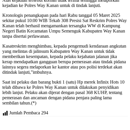
Atas kejadian tersebut korban tidak terima sehingga melaporkan
kejadian ke Polres Way Kanan untuk di tindak lanjuti.
Kronologis penangkapan pada hari Rabu tanggal 05 Maret 2025
sekitar pukul 10:00 WIB Tekab 308 Presisi Sat Reskrim Polres Way
Kanan telah berhasil mengamankan tersangka WW di Kampung
Negeri Batin Kecamatan Umpu Semenguk Kabupaten Way Kanan
tanpa disertai perlawanan.
Kasatreskrim menghimbau, kepada pengemudi kendaraan angkutan
yang melintas di jalinsum Kabupaten Way Kanan untuk tidak
memberikan kesempatan, kepada pelaku kejahatan jalanan jika
kerap mendapatkan gangguan berupa pemerasan atau tindak pidana
lainnya segera melaporkan ke kantor atau pos polisi terdekat akan
ditindak lanjuti,”imbuhnya.
Saat ini pelaku dan barang bukti 1 (satu) Hp merek Infinix Hots 10
telah dibawa ke Polres Way Kanan untuk dilakukan penyidikan
lebih lanjut. Pelaku akan dijerat dengan pasal 368 KUHP, tentang
pemerasan dan ancaman dengan pidana penjara paling lama
sembilan tahun.(*)
Jumlah Pembaca
294