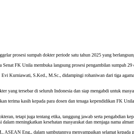
ggelar prosesi sumpah dokter periode satu tahun 2025 yang berlangsu
ua Senat FK Unila membuka langsung prosesi pengambilan sumpah 29 do
Evi Kurniawati, S.Ked., M.Sc., didampingi rohaniwan dari tiga agama
ter yang tersebar di seluruh Indonesia dan siap mengabdi untuk masya
an terima kasih kepada para dosen dan tenaga kependidikan FK Unila 
okteran, tetapi juga tentang etika, tanggung jawab serta pengabdian k
busi dalam meningkatkan kesehatan masyarakat dan menjaga nama almamat
, IPM., ASEAN Eng., dalam sambutannya menyampaikan selamat kepada pa