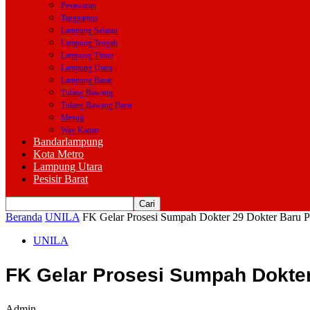
Pesawaran
Tanggamus
Lampung Selatan
Lampung Tengah
Lampung Timur
Lampung Utara
Lampung Barat
Tulang Bawang
Tulang Bawang Barat
Mesuji
Way Kanan
Bandarlampung
Kota Metro
Lampung Utara
Pesisir Barat
Beranda
UNILA
FK Gelar Prosesi Sumpah Dokter 29 Dokter Baru P
UNILA
FK Gelar Prosesi Sumpah Dokter
Admin