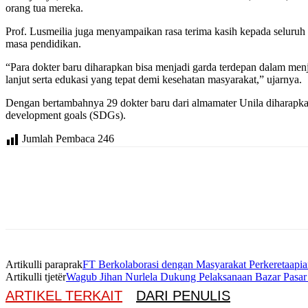
orang tua mereka.
Prof. Lusmeilia juga menyampaikan rasa terima kasih kepada seluruh 
masa pendidikan.
“Para dokter baru diharapkan bisa menjadi garda terdepan dalam menj
lanjut serta edukasi yang tepat demi kesehatan masyarakat,” ujarnya.
Dengan bertambahnya 29 dokter baru dari almamater Unila diharapka
development goals (SDGs).
Jumlah Pembaca
246
Artikulli paraprak
FT Berkolaborasi dengan Masyarakat Perkeretaap
Artikulli tjetër
Wagub Jihan Nurlela Dukung Pelaksanaan Bazar Pas
ARTIKEL TERKAIT
DARI PENULIS