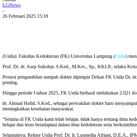
LGNews
-
26 Februari 2025 15:18
(Unila): Fakultas Kedokteran (FK) Universitas Lampung (
Unila
) men
Prof. Dr. dr. Asep Sukohar, S.Ked., M.Kes., Sp., KKLP., selaku Ket
Prosesi pengambilan sumpah dokter dipimpin Dekan FK Unila Dr. dr. 
penting.
Hingga periode I tahun 2025, FK Unila berhasil meluluskan 2.021 dok
dr. Ahmad Hafid, S.Ked., sebagai perwakilan dokter baru menyampaik
meningkatkan kesehatan masyarakat.
“Selama di FK Unila kami telah belajar, tidak hanya tentang ilmu ked
belajar dan terus beradaptasi dalam ilmu kedokteran serta berkontri
Selanjutnya, Rektor Unila Prof. Dr. Ir. Lusmeilia Afriani, D.E.A.