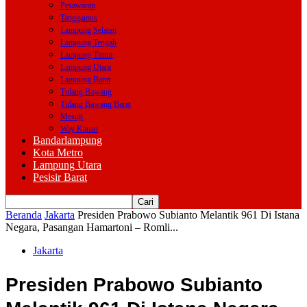
Pesawaran
Tanggamus
Lampung Selatan
Lampung Tengah
Lampung Timur
Lampung Utara
Lampung Barat
Tulang Bawang
Tulang Bawang Barat
Mesuji
Way Kanan
Bandarlampung
Kota Metro
Lampung Utara
Pesisir Barat
Beranda
Jakarta
Presiden Prabowo Subianto Melantik 961 Di Istana
Negara, Pasangan Hamartoni – Romli...
Jakarta
Presiden Prabowo Subianto