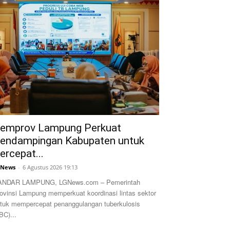
emprov Lampung Perkuat
endampingan Kabupaten untuk
ercepat...
GNews
-
6 Agustus 2026 19:13
ANDAR LAMPUNG, LGNews.com – Pemerintah
ovinsi Lampung memperkuat koordinasi lintas sektor
tuk mempercepat penanggulangan tuberkulosis
BC)...