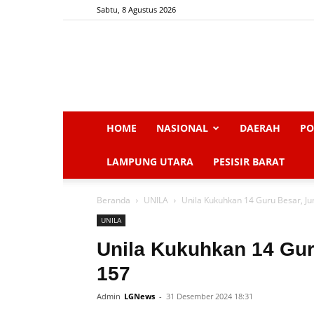
Sabtu, 8 Agustus 2026
HOME
NASIONAL
DAERAH
PO
LAMPUNG UTARA
PESISIR BARAT
Beranda
UNILA
Unila Kukuhkan 14 Guru Besar, J
UNILA
Unila Kukuhkan 14 Gur
157
Admin
LGNews
-
31 Desember 2024 18:31