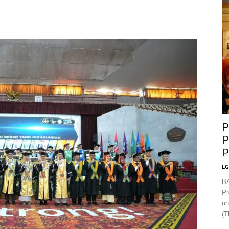
News
P
P
P
L
B
Pr
un
(T