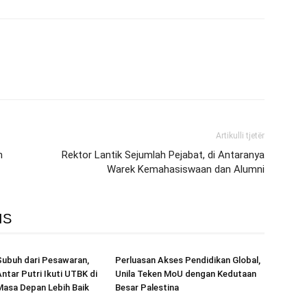
Artikulli tjetër
n
Rektor Lantik Sejumlah Pejabat, di Antaranya
Warek Kemahasiswaan dan Alumni
IS
Subuh dari Pesawaran,
Perluasan Akses Pendidikan Global,
ntar Putri Ikuti UTBK di
Unila Teken MoU dengan Kedutaan
Masa Depan Lebih Baik
Besar Palestina