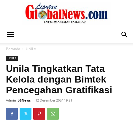
Liputan
Beranda
UNILA
UNILA
Global
Unila Tingkatkan Tata
Kelola dengan Bimtek
Pencegahan Gratifikasi
News
Admin
LGNews
-
12 Desember 2024 19:21