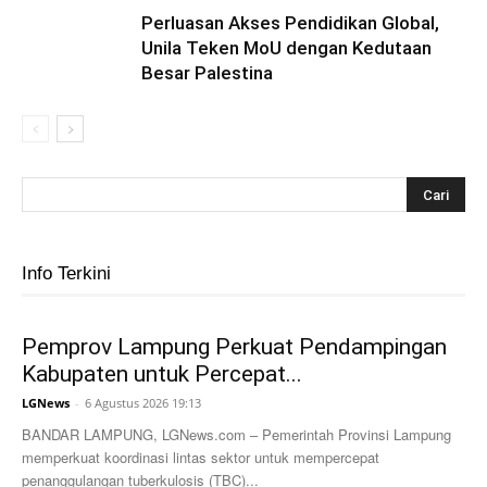
Perluasan Akses Pendidikan Global,
Unila Teken MoU dengan Kedutaan
Besar Palestina
Info Terkini
Pemprov Lampung Perkuat Pendampingan
Kabupaten untuk Percepat...
LGNews
-
6 Agustus 2026 19:13
BANDAR LAMPUNG, LGNews.com – Pemerintah Provinsi Lampung
memperkuat koordinasi lintas sektor untuk mempercepat
penanggulangan tuberkulosis (TBC)...