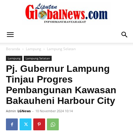
Liputan
Beranda
Lampung
Lampung Selatan
Lampung
Lampung Selatan
Global
Pj. Gubernur Lampung
Tinjau Progres
Pembangunan Kawasan
News
Bakauheni Harbour City
Admin
LGNews
-
10 November 2024 10:14