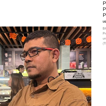
News
P
P
P
L
B
Pr
un
(T