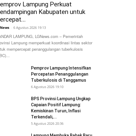
emprov Lampung Perkuat
endampingan Kabupaten untuk
ercepat...
GNews
-
6 Agustus 2026 19:13
ANDAR LAMPUNG, LGNews.com – Pemerintah
ovinsi Lampung memperkuat koordinasi lintas sektor
tuk mempercepat penanggulangan tuberkulosis
BC)...
Pemprov Lampung Intensifkan
Percepatan Penanggulangan
Tuberkulosis di Tanggamus
6 Agustus 2026 19:10
BPS Provinsi Lampung Ungkap
Capaian Positif Lampung:
Kemiskinan Turun, Inflasi
Terkendali,...
5 Agustus 2026 20:36
Lampung Membuka Babak Baru