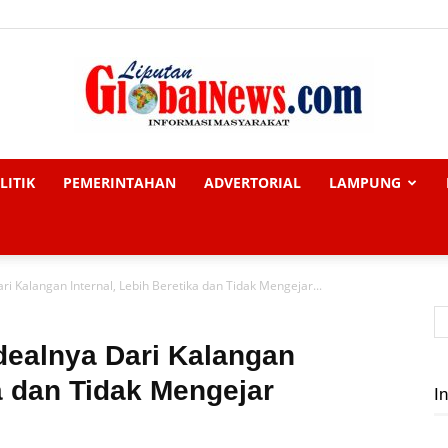
LITIK
PEMERINTAHAN
ADVERTORIAL
LAMPUNG
Liputan
i Kalangan Internal, Lebih Beretika dan Tidak Mengejar...
Global
dealnya Dari Kalangan
ka dan Tidak Mengejar
In