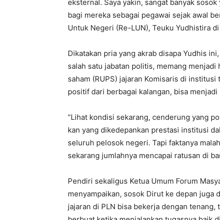
eksternal. Saya yakin, sangat banyak sosok 
bagi mereka sebagai pegawai sejak awal berk
Untuk Negeri (Re-LUN), Teuku Yudhistira di
Dikatakan pria yang akrab disapa Yudhis in
salah satu jabatan politis, memang menja
saham (RUPS) jajaran Komisaris di institus
positif dari berbagai kalangan, bisa menjad
“Lihat kondisi sekarang, cenderung yang p
kan yang dikedepankan prestasi institusi 
seluruh pelosok negeri. Tapi faktanya mal
sekarang jumlahnya mencapai ratusan di ban
Pendiri sekaligus Ketua Umum Forum Masya
menyampaikan, sosok Dirut ke depan juga d
jajaran di PLN bisa bekerja dengan tenang, 
berbuat ketika menjalankan tugasnya baik di