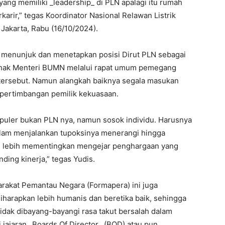
yang memiliki _leadership_ di PLN apalagi itu rumah
arir,” tegas Koordinator Nasional Relawan Listrik
 Jakarta, Rabu (16/10/2024).
i, menunjuk dan menetapkan posisi Dirut PLN sebagai
di hak Menteri BUMN melalui rapat umum pemegang
i tersebut. Namun alangkah baiknya segala masukan
i pertimbangan pemilik kekuasaan.
opuler bukan PLN nya, namun sosok individu. Harusnya
dalam menjalankan tupoksinya menerangi hingga
ah lebih mementingkan mengejar penghargaan yang
ding kinerja,” tegas Yudis.
rakat Pemantau Negara (Formapera) ini juga
iharapkan lebih humanis dan beretika baik, sehingga
tidak dibayang-bayangi rasa takut bersalah dalam
 jajaran _Boards Of Director_ (BOD) atau pun