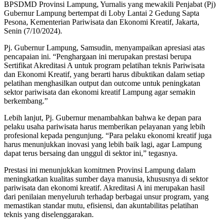
BPSDMD Provinsi Lampung, Yurnalis yang mewakili Penjabat (Pj)
Gubernur Lampung bertempat di Loby Lantai 2 Gedung Sapta
Pesona, Kementerian Pariwisata dan Ekonomi Kreatif, Jakarta,
Senin (7/10/2024).
Pj. Gubernur Lampung, Samsudin, menyampaikan apresiasi atas
pencapaian ini. “Penghargaan ini merupakan prestasi berupa
Sertifikat Akreditasi A untuk program pelatihan teknis Pariwisata
dan Ekonomi Kreatif, yang berarti harus dibuktikan dalam setiap
pelatihan menghasilkan output dan outcome untuk peningkatan
sektor pariwisata dan ekonomi kreatif Lampung agar semakin
berkembang.”
Lebih lanjut, Pj. Gubernur menambahkan bahwa ke depan para
pelaku usaha pariwisata harus memberikan pelayanan yang lebih
profesional kepada pengunjung. “Para pelaku ekonomi kreatif juga
harus menunjukkan inovasi yang lebih baik lagi, agar Lampung
dapat terus bersaing dan unggul di sektor ini,” tegasnya.
Prestasi ini menunjukkan komitmen Provinsi Lampung dalam
meningkatkan kualitas sumber daya manusia, khususnya di sektor
pariwisata dan ekonomi kreatif. Akreditasi A ini merupakan hasil
dari penilaian menyeluruh terhadap berbagai unsur program, yang
memastikan standar mutu, efisiensi, dan akuntabilitas pelatihan
teknis yang diselenggarakan.