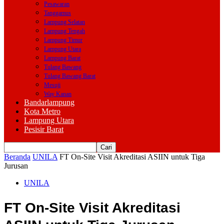
Pesawaran
Tanggamus
Lampung Selatan
Lampung Tengah
Lampung Timur
Lampung Utara
Lampung Barat
Tulang Bawang
Tulang Bawang Barat
Mesuji
Way Kanan
Bandarlampung
Kota Metro
Lampung Utara
Pesisir Barat
Beranda
UNILA
FT On-Site Visit Akreditasi ASIIN untuk Tiga
Jurusan
UNILA
FT On-Site Visit Akreditasi