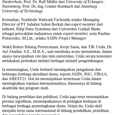
Niederrhein,
Prof. Dr. Ralf Müller dari
University of Erlangen–
Nuremberg
, Prof. Dr.-Ing. Günter Rombach dari
Hamburg
University of Technology.
Kemudian, Nurkholis Wahyudi Fachrudin selaku
Managing
Director of
PT Sahabat Solusi Berkah dan e
xpert member
dari
industri, Rifqi Patra Syandana dari Universitas Gadjah Mada
sebagai perwakilan mahasiswa untuk ex
pert member,
serta Paulina
Petracenko, M.Litt., selaku ASIIN
Project Manager.
Wakil Rektor Bidang Perencanaan, Kerja Sama, dan TIK Unila, Dr.
Ayi Ahadiat, S.E., M.B.A., saat membuka acara menuturkan, dalam
upaya mewujudkan visi dan misi universitas, Unila secara konsisten
melakukan perbaikan melalui berbagai inisiatif pengembangan.
Ia menerangkan, Unila berhasil mendapatkan pengakuan dari
beberapa lembaga akreditasi dunia, seperti ASIIN, RSC, FIBAA,
dan ABEST21. Hal ini menunjukkan keseriusan Unila dalam
meningkatkan reputasi internasionalnya, khususnya di bidang
akademik dan program studi.
Di bidang penelitian dan publikasi, Unila juga terus menunjukkan
prestasi signifikan, menempatkannya di peringkat terdepan di
berbagai lembaga pemeringkatan dunia. Selain itu, Unila aktif
menjalin kerja sama internasional di bidang pendidikan, penelitian,