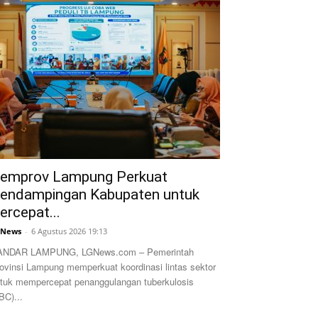
emprov Lampung Perkuat
endampingan Kabupaten untuk
ercepat...
GNews
-
6 Agustus 2026 19:13
ANDAR LAMPUNG, LGNews.com – Pemerintah
ovinsi Lampung memperkuat koordinasi lintas sektor
tuk mempercepat penanggulangan tuberkulosis
BC)...