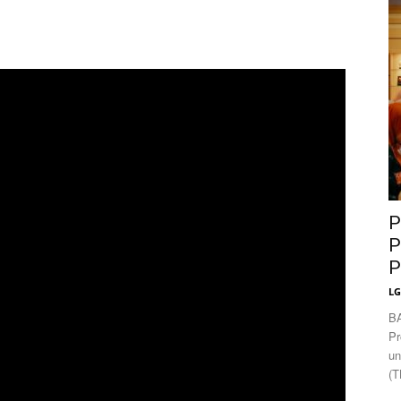
News
P
P
P
L
B
Pr
un
(T