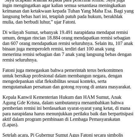
ingin mengingatkan agar kalian semua senantiasa meningkatkan
keimanan dan ketakwaan kepada Tuhan Yang Maha Esa. Bagi yang
langsung bebas hari ini, tetaplah patuh pada hukum, berakhlak
mulia, dan berbudi luhur,” ujar Fatoni.
Di wilayah Sumut, sebanyak 19.491 narapidana mendapat remisi
umum, dengan rincian 18.884 orang mendapatkan remisi sebagian
dan 607 orang mendapatkan remisi seluruhnya. Selain itu, 107 anak
binaan juga memperoleh remisi, terdiri dari 100 anak yang
menerima remisi sebagian dan 7 anak yang langsung bebas dengan
remisi seluruhnya.
Fatoni juga menegaskan bahwa pemerintah terus berkomitmen
untuk bersikap profesional dalam membangun negara, dengan
mengedepankan sifat fleksibilitas sesuai konteks, serta
mengutamakan persatuan dan gotong royong di antara masyarakat.
Kepala Kanwil Kementerian Hukum dan HAM Sumut, Anak
Agung Gde Krisna, dalam sambutannya menambahkan bahwa
pemberian remisi ini berdasarkan syarat-syarat yang ketat, di mana
para narapidana harus menunjukkan perilaku baik dan berpartisipasi
aktif dalam program pembinaan di Lembaga Pemasyarakatan
(Lapas).
Setelah acara, Pj Gubernur Sumut Agus Fatoni secara simbolis