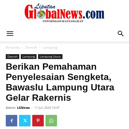
Liputan
Beranda
Daerah
Lampung
Daerah
Lampung
Lampung Utara
Global
Berikan Pemahaman
Penyelesaian Sengketa,
Bawaslu Lampung Utara
News
Gelar Rakernis
Admin
LGNews
-
17 Juli 2024 19:47