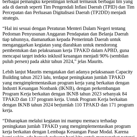
berbagai pemangku kepentingan terkait termasuk berbagai tim yang
ada di daerah seperti Tim Pengendali Inflasi Daerah (TPID) dan Tim
Percepatan dan Perluasan Digitalisasi Daerah (TP2DD) menjadi
strategis.
“Hal ini sesuai dengan Peraturan Menteri Dalam Negeri tentang
Pedoman Penyusunan Anggaran Pendapatan dan Belanja Daerah
tiap tahunnya, diamanatkan kepada Pemerintah Daerah untuk
menganggarkan kegiatan yang diarahkan untuk mendorong
pembentukan dan pelaksanaan kerja TPAKD dalam APBD, guna
mencapai target indeks inklusif keuangan menjadi 90% (sembilan
puluh persen) pada akhir tahun 2024,” jelas Maurits.
Lebih lanjut Maurits mengatakan dari adanya pelaksanaan Capacity
Building tahun 2023 lalu, terdapat peningkatan jumlah TPAKD
yang mengimplementasikan program kerja yang berkaitan dengan
Industri Keuangan Nonbank (IKNB), dengan perkembangan
Program Kerja berkaitan dengan IKNB tahun 2023 sebanyak 84
TPAKD dan 137 program kerja. Untuk Program Kerja berkaitan
dengan IKNB tahun 2024 berjumlah 110 TPAKD dan 171 program
kerja.
“Diharapkan melalui kegiatan ini mampu memacu terhadap
peningkatan jumlah TPAKD yang mengimplementasikan program
kerja berkaitan dengan Lembaga Keuangan Pasar Modal. Karena