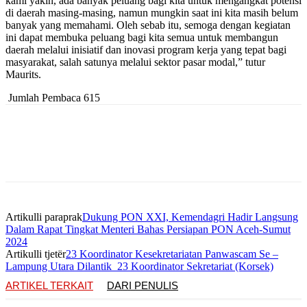
kami yakin, ada banyak peluang bagi kita untuk mengangkat potensi
di daerah masing-masing, namun mungkin saat ini kita masih belum
banyak yang memahami. Oleh sebab itu, semoga dengan kegiatan
ini dapat membuka peluang bagi kita semua untuk membangun
daerah melalui inisiatif dan inovasi program kerja yang tepat bagi
masyarakat, salah satunya melalui sektor pasar modal,” tutur
Maurits.
Jumlah Pembaca
615
Artikulli paraprak
Dukung PON XXI, Kemendagri Hadir Langsung
Dalam Rapat Tingkat Menteri Bahas Persiapan PON Aceh-Sumut
2024
Artikulli tjetër
23 Koordinator Kesekretariatan Panwascam Se –
Lampung Utara Dilantik 23 Koordinator Sekretariat (Korsek)
ARTIKEL TERKAIT
DARI PENULIS