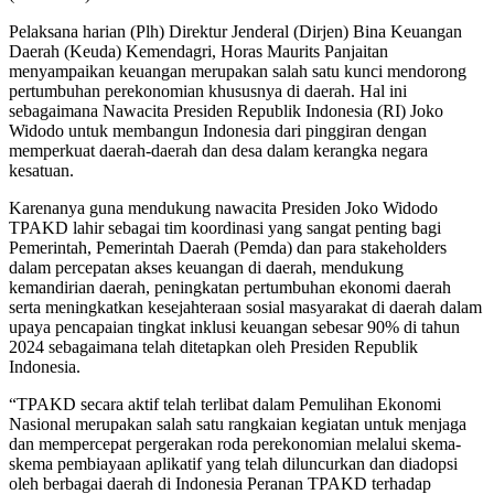
Pelaksana harian (Plh) Direktur Jenderal (Dirjen) Bina Keuangan
Daerah (Keuda) Kemendagri, Horas Maurits Panjaitan
menyampaikan keuangan merupakan salah satu kunci mendorong
pertumbuhan perekonomian khususnya di daerah. Hal ini
sebagaimana Nawacita Presiden Republik Indonesia (RI) Joko
Widodo untuk membangun Indonesia dari pinggiran dengan
memperkuat daerah-daerah dan desa dalam kerangka negara
kesatuan.
Karenanya guna mendukung nawacita Presiden Joko Widodo
TPAKD lahir sebagai tim koordinasi yang sangat penting bagi
Pemerintah, Pemerintah Daerah (Pemda) dan para stakeholders
dalam percepatan akses keuangan di daerah, mendukung
kemandirian daerah, peningkatan pertumbuhan ekonomi daerah
serta meningkatkan kesejahteraan sosial masyarakat di daerah dalam
upaya pencapaian tingkat inklusi keuangan sebesar 90% di tahun
2024 sebagaimana telah ditetapkan oleh Presiden Republik
Indonesia.
“TPAKD secara aktif telah terlibat dalam Pemulihan Ekonomi
Nasional merupakan salah satu rangkaian kegiatan untuk menjaga
dan mempercepat pergerakan roda perekonomian melalui skema-
skema pembiayaan aplikatif yang telah diluncurkan dan diadopsi
oleh berbagai daerah di Indonesia Peranan TPAKD terhadap