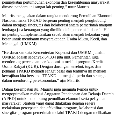
peningkatan pertumbuhan ekonomi dan kesejahteraan masyarakat
dimasa pandemi ini sangat lah penting,” tutur Maurits.
Maurits mengatakan dalam rangka mendorong Pemulihan Ekonomi
Nasional maka TPKAD berperan penting menjadi penghubung
dalam menjaga sinergitas dan kolaborasi antara pemerintah maupun
lembaga jasa keuangan yang dimiliki oleh pemerintah daerah. Hal
ini penting diimplementasikan sebab akan menjadi kekuatan yang
besar untuk membantu masyarakat dan Usaha Mikro, Kecil, dan
Menengah (UMKM).
“Berdasarkan data Kementerian Koperasi dan UMKM, jumlah
UMKM adalah sebanyak 64.334 juta unit. Pemerintah juga
mendorong percepatan perekonomian melalui program Kredit
Usaha Rakyat (KUR). Dengan dorongan tersebut, tugas dan
peluang TPAKD menjadi sangat besar dan tentunya ini menjadi
kewajiban kita bersama. TPAKD ini menjadi perlu dan strategis
dalam mendorong perekonomian,” ujar Maurits.
Dalam kesempatan itu, Maurits juga meminta Pemda untuk
mengoptimalkan realisasi Anggaran Pendapatan dan Belanja Daerah
(APBD) untuk mendukung pemulihan ekonomi serta pelayanan
masyarakat. Strategi yang dapat dilakukan dengan segera
melakukan percepatan dan efektifitas program, kolaborasi dan
sinergitas program pemerintah melalui TPAKD dengan melibatkan