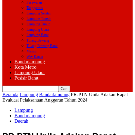
Pesawaran
Tanggamus
Lampung Selatan
Lampung Tengah
Lampung Timur
Lampung Utara
Lampung Barat
Tulang Bawang
Tulang Bawang Barat
Mesuji
Way Kanan
Bandarlampung
Kota Metro
Lampung Utara
Pesisir Barat
Beranda
Lampung
Bandarlampung
PR-PTN Unila Adakan Rapat
Evaluasi Pelaksanaan Anggaran Tahun 2024
Lampung
Bandarlampung
Daerah