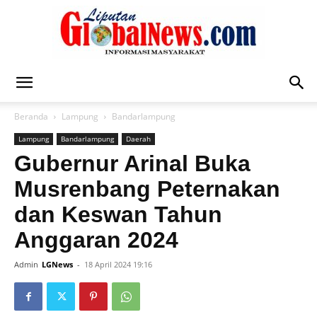
Liputan
Beranda
Lampung
Bandarlampung
Lampung
Bandarlampung
Daerah
Global
Gubernur Arinal Buka
Musrenbang Peternakan
dan Keswan Tahun
News
Anggaran 2024
Admin
LGNews
-
18 April 2024 19:16