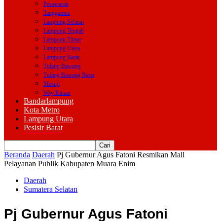
Pesawaran
Tanggamus
Lampung Selatan
Lampung Tengah
Lampung Timur
Lampung Utara
Lampung Barat
Tulang Bawang
Tulang Bawang Barat
Mesuji
Way Kanan
Bandarlampung
Kota Metro
Lampung Utara
Pesisir Barat
Beranda
Daerah
Pj Gubernur Agus Fatoni Resmikan Mall
Pelayanan Publik Kabupaten Muara Enim
Daerah
Sumatera Selatan
Pj Gubernur Agus Fatoni