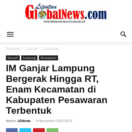
Liputan
Beranda
Daerah
Lampung
Daerah
Lampung
Pesawaran
Global
IM Ganjar Lampung
Bergerak Hingga RT,
Enam Kecamatan di
News
Kabupaten Pesawaran
Terbentuk
Admin
LGNews
-
19 November 2023 20:53