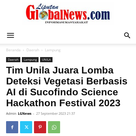
Liputan
Beranda
Daerah
Lampung
Daerah
Lampung
UNILA
Global
Tim Unila Juara Lomba
Deteksi Vegetasi Berbasis
AI di Sucofindo Science
News
Hackathon Festival 2023
Admin
LGNews
-
27 September 2023 21:37