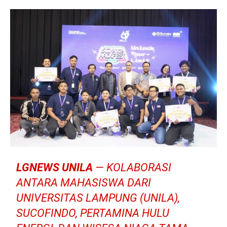
LGNEWS UNILA
— KOLABORASI
ANTARA MAHASISWA DARI
UNIVERSITAS LAMPUNG (
UNILA
),
SUCOFINDO, PERTAMINA HULU