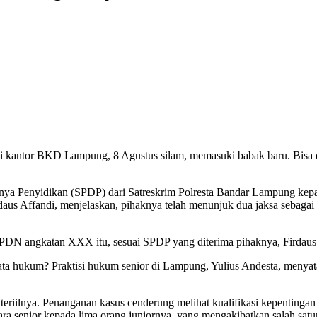
kantor BKD Lampung, 8 Agustus silam, memasuki babak baru. Bisa d
nya Penyidikan (SPDP) dari Satreskrim Polresta Bandar Lampung kepa
aus Affandi, menjelaskan, pihaknya telah menunjuk dua jaksa sebaga
i IPDN angkatan XXX itu, sesuai SPDP yang diterima pihaknya, Fird
ata hukum? Praktisi hukum senior di Lampung, Yulius Andesta, menyata
materiilnya. Penanganan kasus cenderung melihat kualifikasi kepentingan
ra senior kepada lima orang juniornya, yang mengakibatkan salah satun