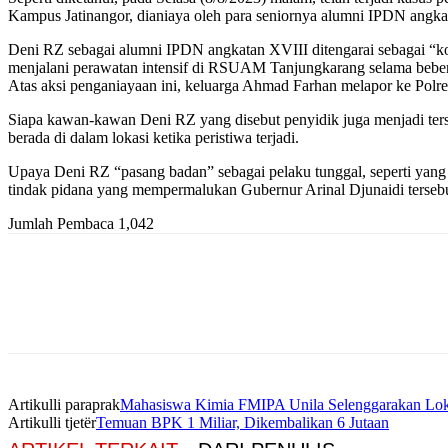
Kampus Jatinangor, dianiaya oleh para seniornya alumni IPDN angk
Deni RZ sebagai alumni IPDN angkatan XVIII ditengarai sebagai “ko
menjalani perawatan intensif di RSUAM Tanjungkarang selama beber
Atas aksi penganiayaan ini, keluarga Ahmad Farhan melapor ke Polr
Siapa kawan-kawan Deni RZ yang disebut penyidik juga menjadi te
berada di dalam lokasi ketika peristiwa terjadi.
Upaya Deni RZ “pasang badan” sebagai pelaku tunggal, seperti yang d
tindak pidana yang mempermalukan Gubernur Arinal Djunaidi tersebu
Jumlah Pembaca
1,042
Artikulli paraprak
Mahasiswa Kimia FMIPA Unila Selenggarakan L
Artikulli tjetër
Temuan BPK 1 Miliar, Dikembalikan 6 Jutaan