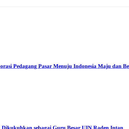
rasi Pedagang Pasar Menuju Indonesia Maju dan B
 Dikukuhkan sebagai Guru Besar UIN Raden Intan