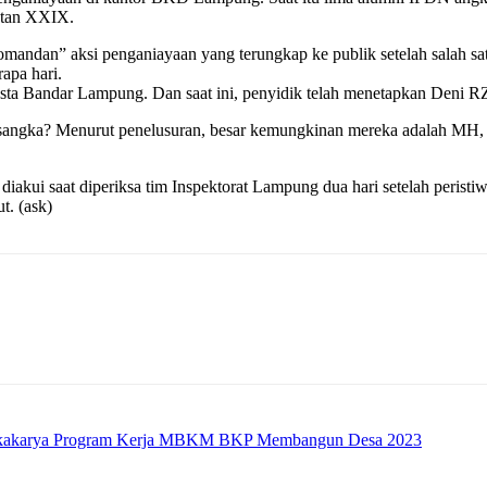
atan XXIX.
mandan” aksi penganiayaan yang terungkap ke publik setelah salah sa
apa hari.
esta Bandar Lampung. Dan saat ini, penyidik telah menetapkan Deni 
rsangka? Menurut penelusuran, besar kemungkinan mereka adalah MH, 
iakui saat diperiksa tim Inspektorat Lampung dua hari setelah peristi
t. (ask)
okakarya Program Kerja MBKM BKP Membangun Desa 2023