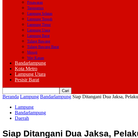
Pesawaran
Tanggamus
Lampung Selatan
Lampung Tengah
Lampung Timur
Lampung Utara
Lampung Barat
Tulang Bawang
Tulang Bawang Barat
Mesuji
Way Kanan
Bandarlampung
Kota Metro
Lampung Utara
Pesisir Barat
Beranda
Lampung
Bandarlampung
Siap Ditangani Dua Jaksa, Pela
Lampung
Bandarlampung
Daerah
Siap Ditangani Dua Jaksa, Pela