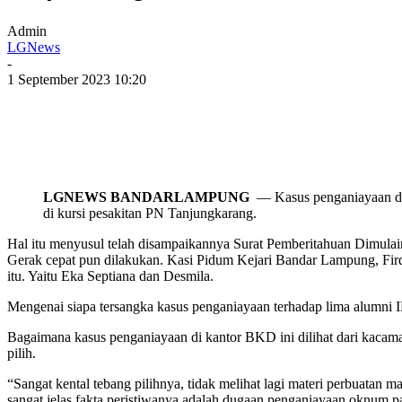
Admin
LGNews
-
1 September 2023 10:20
LGNEWS BANDARLAMPUNG
— Kasus penganiayaan di 
di kursi pesakitan PN Tanjungkarang.
Hal itu menyusul telah disampaikannya Surat Pemberitahuan Dimulai
Gerak cepat pun dilakukan. Kasi Pidum Kejari Bandar Lampung, Fird
itu. Yaitu Eka Septiana dan Desmila.
Mengenai siapa tersangka kasus penganiayaan terhadap lima alumn
Bagaimana kasus penganiayaan di kantor BKD ini dilihat dari kacam
pilih.
“Sangat kental tebang pilihnya, tidak melihat lagi materi perbuatan 
sangat jelas fakta peristiwanya adalah dugaan penganiayaan oknum pa