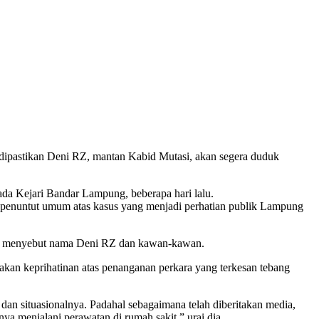
ipastikan Deni RZ, mantan Kabid Mutasi, akan segera duduk
da Kejari Bandar Lampung, beberapa hari lalu.
i penuntut umum atas kasus yang menjadi perhatian publik Lampung
aus menyebut nama Deni RZ dan kawan-kawan.
kan keprihatinan atas penanganan perkara yang terkesan tebang
 dan situasionalnya. Padahal sebagaimana telah diberitakan media,
ya menjalani perawatan di rumah sakit,” urai dia.