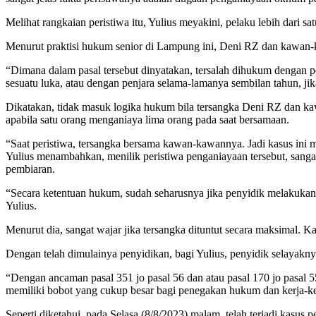
Melihat rangkaian peristiwa itu, Yulius meyakini, pelaku lebih dari
Menurut praktisi hukum senior di Lampung ini, Deni RZ dan kawan-k
“Dimana dalam pasal tersebut dinyatakan, tersalah dihukum dengan p
sesuatu luka, atau dengan penjara selama-lamanya sembilan tahun, jik
Dikatakan, tidak masuk logika hukum bila tersangka Deni RZ dan kawa
apabila satu orang menganiaya lima orang pada saat bersamaan.
“Saat peristiwa, tersangka bersama kawan-kawannya. Jadi kasus ini m
Yulius menambahkan, menilik peristiwa penganiayaan tersebut, sang
pembiaran.
“Secara ketentuan hukum, sudah seharusnya jika penyidik melakukan
Yulius.
Menurut dia, sangat wajar jika tersangka dituntut secara maksimal
Dengan telah dimulainya penyidikan, bagi Yulius, penyidik selayakn
“Dengan ancaman pasal 351 jo pasal 56 dan atau pasal 170 jo pasal 5
memiliki bobot yang cukup besar bagi penegakan hukum dan kerja-k
Seperti diketahui, pada Selasa (8/8/2023) malam, telah terjadi ka