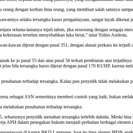
 satu orang dengan korban lima orang, yang membuat salah satunya sam
awannya selaku tersangka kasus penganiayaan, sangat layak dikenai 
enjara selama-lamanya tujuh tahun, jika seseorang dengan sengaja me
a kekerasan tersebut menyebabkan luka berat,” tutur Yulius Andesta.
n-kawan dijerat dengan pasal 351, dengan alasan perkara ini terjadi a
asuk ke jo pasal 55 dan atau pasal 56 terkait pembiaran atas terjadin
at jelas bila tersangka harus dijerat dengan pasal 170 KUHP, karena
 penahanan terhadap tersangka. Kalau pun penyidik tidak melakukan p
. Karena sebagai ASN semestinya memberi contoh yang baik, bukan mela
ya melakukan penahanan terhadap tersangka.
5, seharusnya penyidik menahan tersangka terlebih dahulu. Meski bisa 
erja APH dalam penegakan hukum menjadi perhatian berbagai elemen m
sus penganiayaan di kantor BKD Lampung. Saat itu lima alumni IPDN a