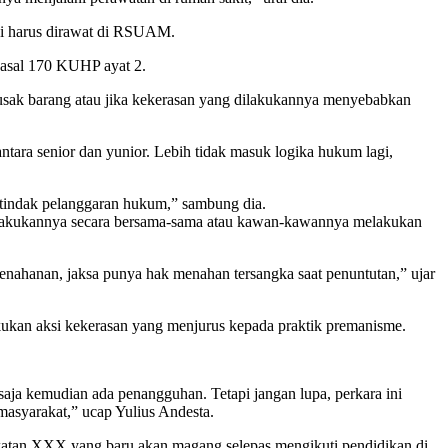
pai harus dirawat di RSUAM.
pasal 170 KUHP ayat 2.
rusak barang atau jika kekerasan yang dilakukannya menyebabkan
ntara senior dan yunior. Lebih tidak masuk logika hukum lagi,
ya tindak pelanggaran hukum,” sambung dia.
 melakukannya secara bersama-sama atau kawan-kawannya melakukan
enahanan, jaksa punya hak menahan tersangka saat penuntutan,” ujar
kukan aksi kekerasan yang menjurus kepada praktik premanisme.
saja kemudian ada penangguhan. Tetapi jangan lupa, perkara ini
asyarakat,” ucap Yulius Andesta.
ngkatan XXX yang baru akan magang selepas mengikuti pendidikan di