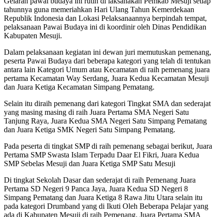
Gelaran pawai budaya ini rutin di laksanakan Pemkab Mesuji setiap
tahunnya guna memeriahkan Hari Ulang Tahun Kemerdekaan
Republik Indonesia dan Lokasi Pelaksanaannya berpindah tempat,
pelaksanaan Pawai Budaya ini di koordinir oleh Dinas Pendidikan
Kabupaten Mesuji.
Dalam pelaksanaan kegiatan ini dewan juri memutuskan pemenang,
peserta Pawai Budaya dari beberapa kategori yang telah di tentukan
antara lain Kategori Umum atau Kecamatan di raih pemenang juara
pertama Kecamatan Way Serdang, Juara Kedua Kecamatan Mesuji
dan Juara Ketiga Kecamatan Simpang Pematang.
Selain itu diraih pemenang dari kategori Tingkat SMA dan sederajat
yang masing masing di raih Juara Pertama SMA Negeri Satu
Tanjung Raya, Juara Kedua SMA Negeri Satu Simpang Pematang
dan Juara Ketiga SMK Negeri Satu Simpang Pematang.
Pada peserta di tingkat SMP di raih pemenang sebagai berikut, Juara
Pertama SMP Swasta Islam Terpadu Daar El Fikri, Juara Kedua
SMP Sebelas Mesuji dan Juara Ketiga SMP Satu Mesuji
Di tingkat Sekolah Dasar dan sederajat di raih Pemenang Juara
Pertama SD Negeri 9 Panca Jaya, Juara Kedua SD Negeri 8
Simpang Pematang dan Juara Ketiga 8 Rawa Jitu Utara selain itu
pada kategori Drumband yang di Ikuti Oleh Beberapa Pelajar yang
ada di Kabupaten Mesuji di raih Pemenang, Juara Pertama SMA