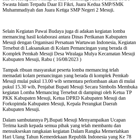
Swasta Islam Terpadu Daar El Fikri, Juara Kedua SMP/SMK
Muhammadiyah dan Juara Ketiga SMP Negeri 2 Mesuji.
Selain Kegiatan Pawai Budaya juga di adakan kegiatan lomba
memancing hasil kolaborasi antara Dinas Perikanan Kabupaten
Mesuji dengan Organisasi Persatuan Wartawan Indonesia, Kegiatan
Tersebut di Laksanakan di Kolam Pemancingan yang berada di
Komplek Pemkab Mesuji Desa Wiralaga Mulya Kecamatan Mesuji
Kabupaten Mesuji, Rabu ( 16/08/2023 )
Tampak ribuan masyarakat peserta lomba memancing telah
memadati kolam pemancingan yang berada di komplek Pemkab
Mesuji mulai pukul 13.00 wib sementara perlombaan akan di mulai
pukul 15.30 wib, Penjabat Bupati Mesuji Secara Simbolis Membuka
kegiatan Lomba Memancing Tersebut di dampingi oleh Ketua TP
PKK Kabupaten Mesuji, Ketua DPRD Kabupaten Mesuji dan
Forkopimda Kabupaten Mesuji, Kepala Perangkat Daerah
Kabupaten Mesuji.
Dalam sambutannya Pj.Bupati Mesuji Menyampaikan Ucapan
Terima kasih kepada semua pihak yang telah membantu dan
mensukseskan rangkaian kegiatan Dalam Rangka Memeriahkan
Hari Ulang Tahun Kemerdekaan Republik Indonesia yang Ke 78