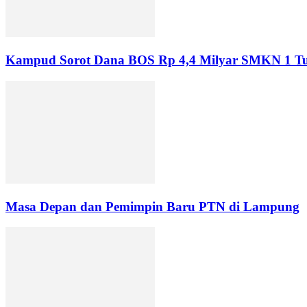
Kampud Sorot Dana BOS Rp 4,4 Milyar SMKN 1 T
Masa Depan dan Pemimpin Baru PTN di Lampung