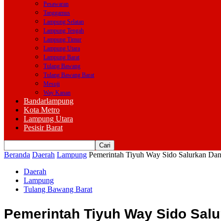
Pesawaran
Tanggamus
Lampung Selatan
Lampung Tengah
Lampung Timur
Lampung Utara
Lampung Barat
Tulang Bawang
Tulang Bawang Barat
Mesuji
Way Kanan
Bandarlampung
Kota Metro
Lampung Utara
Pesisir Barat
Beranda
Daerah
Lampung
Pemerintah Tiyuh Way Sido Salurkan Dan
Daerah
Lampung
Tulang Bawang Barat
Pemerintah Tiyuh Way Sido Salu