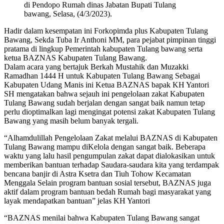
di Pendopo Rumah dinas Jabatan Bupati Tulang
bawang, Selasa, (4/3/2023).
Hadir dalam kesempatan ini Forkopimda plus Kabupaten Tulang
Bawang, Sekda Tuba Ir Anthoni MM, para pejabat pimpinan tinggi
pratama di lingkup Pemerintah kabupaten Tulang bawang serta
ketua BAZNAS Kabupaten Tulang Bawang.
Dalam acara yang bertajuk Berkah Mustahik dan Muzakki
Ramadhan 1444 H untuk Kabupaten Tulang Bawang Sebagai
Kabupaten Udang Manis ini Ketua BAZNAS bapak KH Yantori
SH mengatakan bahwa sejauh ini pengelolaan zakat Kabupaten
Tulang Bawang sudah berjalan dengan sangat baik namun tetap
perlu dioptimalkan lagi mengingat potensi zakat Kabupaten Tulang
Bawang yang masih belum banyak tergali.
“Alhamdulillah Pengelolaan Zakat melalui BAZNAS di Kabupaten
Tulang Bawang mampu diKelola dengan sangat baik. Beberapa
waktu yang lalu hasil pengumpulan zakat dapat dialokasikan untuk
memberikan bantuan terhadap Saudara-saudara kita yang terdampak
bencana banjir di Astra Ksetra dan Tiuh Tohow Kecamatan
Menggala Selain program bantuan sosial tersebut, BAZNAS juga
aktif dalam program bantuan bedah Rumah bagi masyarakat yang
layak mendapatkan bantuan” jelas KH Yantori
“BAZNAS menilai bahwa Kabupaten Tulang Bawang sangat