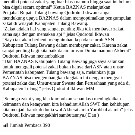
memiliki potensi zakat yang luar biasa namun hingga saat ini belum
bisa digali secara optimal” Ketua BAZNAS melanjutkan
Penjabat Bupati Tulang bawang Qudrotul Ikhwan sangat
mendukung upaya BAZNAS dalam mengoptimalkan pengumpulan
zakat di wilayah Kabupaten Tulang Bawang.
“Zakat adalah hal yang sangat penting Jika tdk membayar zakat,
sama saja dengan memakan api ” jelas Qudrotul Ikhwan
“Saya tak akan berhenti menghimbau kepada seluruh ASN
Kabupaten Tulang Bawang dalam membayar zakat. Karena zakat
sangat penting bagi kita baik dalam urusan Dunia maupun Akherat”
Qudrotul Ikhwan menambahkan
“Dan BAZNAS Kabupaten Tulang Bawang juga saya sarankan
untuk menggali potensi zakat bukan hanya dari ASN atau unsur
Pemerintah kabupaten Tulang bawang saja, melainkan juga
BAZNAS bisa mengembangkan kegiatan ini dengan menggali
potensi zakat dari Unsur-unsur Swasta dan Perusahaan yang ada di
Kabupaten Tulang ” jelas Qudrotul Ikhwan MM
“Semoga zakat yang kita kumpulkan senantiasa meningkatkan
keimanan dan ketaqwaan kita kehadirat Allah SWT dan kehidupan
kita menjadi barokah dunia wal Akherat amin Yarobbal alamin” jelas
Qudrotul Ikhwan mengakhiri sambutannya.( Dan )
Jumlah Pembaca
390