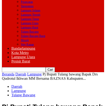
Pesawaran
Tanggamus
Lampung Selatan
Lampung Tengah
Lampung Timur
Lampung Utara
Lampung Barat
Tulang Bawang
Tulang Bawang Barat
Mesuji
Way Kanan
Bandarlampung
Kota Metro
Lampung Utara
Pesisir Barat
Beranda
Daerah
Lampung
Pj Bupati Tulang bawang Bapak Drs
Qudrotul Ikhwan MM Bersama BAZNAS Kabupaten...
Daerah
Lampung
Tulang Bawang