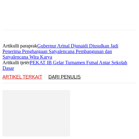
Artikulli paraprak
Gubernur Arinal Djunaidi Diusulkan Jadi
Penerima Penghargaan Satyalencana Pembangunan dan
Satyalencana Wira Karya
Artikulli tjetër
PEKAT IB Gelar Turnamen Futsal Antar Sekolah
Dasar
ARTIKEL TERKAIT
DARI PENULIS