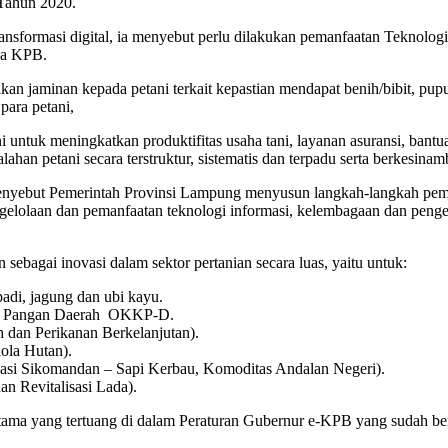
 Tahun 2020.
ansformasi digital, ia menyebut perlu dilakukan pemanfaatan Teknol
na KPB.
 jaminan kepada petani terkait kepastian mendapat benih/bibit, pupuk
para petani,
ni untuk meningkatkan produktifitas usaha tani, layanan asuransi, ban
ahan petani secara terstruktur, sistematis dan terpadu serta berkesina
yebut Pemerintah Provinsi Lampung menyusun langkah-langkah pemeca
engelolaan dan pemanfaatan teknologi informasi, kelembagaan dan pe
bagai inovasi dalam sektor pertanian secara luas, yaitu untuk:
adi, jagung dan ubi kayu.
nan Pangan Daerah OKKP-D.
h dan Perikanan Berkelanjutan).
ola Hutan).
lasi Sikomandan – Sapi Kerbau, Komoditas Andalan Negeri).
n Revitalisasi Lada).
utama yang tertuang di dalam Peraturan Gubernur e-KPB yang sudah ber