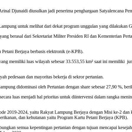
nal Djunaidi diusulkan jadi penerima penghargaan Satyalencana Pem
 Lampung untuk melihat dari dekat program unggulan yang dilakukan G
g berasal dari Sekretariat Militer Presiden RI dan Kementerian Pert
Petani Berjaya berbasis elektronik (e-KPB).
g memiliki luas wilayah sebesar 33.553,55 km² saat ini memiliki jum
ah pedesaan dan mayoritas bekerja di sekror pertanian.
ung didominasi oleh Pertanian dengan share sebesar 27,90 %, berik
 secara luas menjadi hal prioritas untuk diintervensi dalam rangka meni
iode 2019-2024, yaitu Rakyat Lampung Berjaya dengan Misi ke-2 dan 
perikanan, dan kehutanan yaitu Program Kartu Petani Berjaya (KPB).
kan semua kepentingan pertanian dengan tujuan mencapai kesejahter