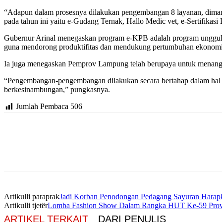
“Adapun dalam prosesnya dilakukan pengembangan 8 layanan, dimana 
pada tahun ini yaitu e-Gudang Ternak, Hallo Medic vet, e-Sertifikasi
Gubernur Arinal menegaskan program e-KPB adalah program unggulan 
guna mendorong produktifitas dan mendukung pertumbuhan ekonomi
Ia juga menegaskan Pemprov Lampung telah berupaya untuk menanggu
“Pengembangan-pengembangan dilakukan secara bertahap dalam hal m
berkesinambungan,” pungkasnya.
Jumlah Pembaca
506
Artikulli paraprak
Jadi Korban Penodongan Pedagang Sayuran Harapk
Artikulli tjetër
Lomba Fashion Show Dalam Rangka HUT Ke-59 Provi
ARTIKEL TERKAIT
DARI PENULIS