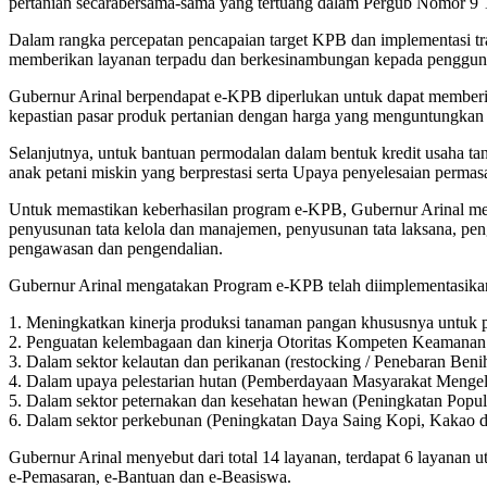
pertanian secarabersama-sama yang tertuang dalam Pergub Nomor 9
Dalam rangka percepatan pencapaian target KPB dan implementasi tr
memberikan layanan terpadu dan berkesinambungan kepada penggu
Gubernur Arinal berpendapat e-KPB diperlukan untuk dapat memberikan
kepastian pasar produk pertanian dengan harga yang menguntungkan 
Selanjutnya, untuk bantuan permodalan dalam bentuk kredit usaha ta
anak petani miskin yang berprestasi serta Upaya penyelesaian permasal
Untuk memastikan keberhasilan program e-KPB, Gubernur Arinal men
penyusunan tata kelola dan manajemen, penyusunan tata laksana, p
pengawasan dan pengendalian.
Gubernur Arinal mengatakan Program e-KPB telah diimplementasikan se
1. Meningkatkan kinerja produksi tanaman pangan khususnya untuk p
2. Penguatan kelembagaan dan kinerja Otoritas Kompeten Keama
3. Dalam sektor kelautan dan perikanan (restocking / Penebaran Beni
4. Dalam upaya pelestarian hutan (Pemberdayaan Masyarakat Mengel
5. Dalam sektor peternakan dan kesehatan hewan (Peningkatan Popu
6. Dalam sektor perkebunan (Peningkatan Daya Saing Kopi, Kakao da
Gubernur Arinal menyebut dari total 14 layanan, terdapat 6 layanan 
e-Pemasaran, e-Bantuan dan e-Beasiswa.