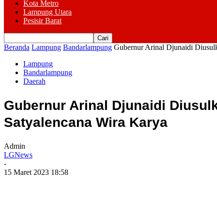
Kota Metro
Lampung Utara
Pesisir Barat
Beranda
Lampung
Bandarlampung
Gubernur Arinal Djunaidi Diusul
Lampung
Bandarlampung
Daerah
Gubernur Arinal Djunaidi Dius
Satyalencana Wira Karya
Admin
LGNews
-
15 Maret 2023 18:58