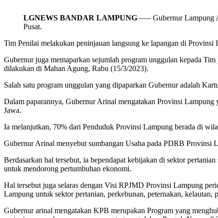
LGNEWS BANDAR LAMPUNG
—– Gubernur Lampung Ari
Pusat.
Tim Penilai melakukan peninjauan langsung ke lapangan di Provinsi
Gubernur juga memaparkan sejumlah program unggulan kepada Tim yan
dilakukan di Mahan Agung, Rabu (15/3/2023).
Salah satu program unggulan yang dipaparkan Gubernur adalah Kartu 
Dalam paparannya, Gubernur Arinal mengatakan Provinsi Lampung yan
Jawa.
Ia melanjutkan, 70% dari Penduduk Provinsi Lampung berada di wilay
Gubernur Arinal menyebut sumbangan Usaha pada PDRB Provinsi Lamp
Berdasarkan hal tersebut, ia bependapat kebijakan di sektor pertanian
untuk mendorong pertumbuhan ekonomi.
Hal tersebut juga selaras dengan Visi RPJMD Provinsi Lampung per
Lampung untuk sektor pertanian, perkebunan, peternakan, kelautan, 
Gubernur arinal mengatakan KPB merupakan Program yang menghubung