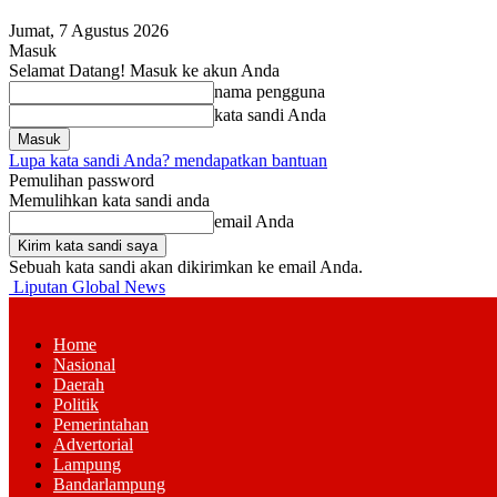
Jumat, 7 Agustus 2026
Masuk
Selamat Datang! Masuk ke akun Anda
nama pengguna
kata sandi Anda
Lupa kata sandi Anda? mendapatkan bantuan
Pemulihan password
Memulihkan kata sandi anda
email Anda
Sebuah kata sandi akan dikirimkan ke email Anda.
Liputan Global News
Home
Nasional
Daerah
Politik
Pemerintahan
Advertorial
Lampung
Bandarlampung