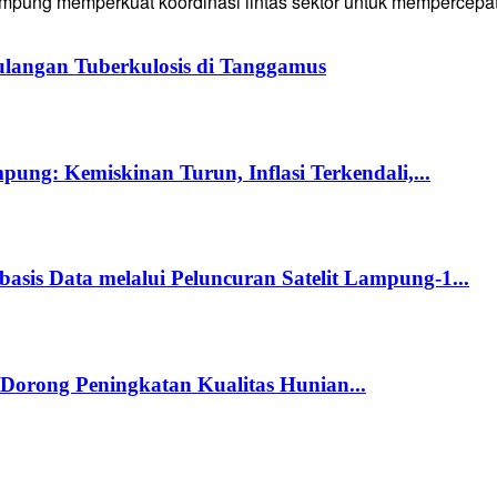
g memperkuat koordinasi lintas sektor untuk mempercepat p
langan Tuberkulosis di Tanggamus
ng: Kemiskinan Turun, Inflasi Terkendali,...
s Data melalui Peluncuran Satelit Lampung-1...
orong Peningkatan Kualitas Hunian...