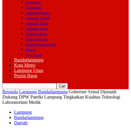
Pesawaran
Tanggamus
Lampung Selatan
Lampung Tengah
Lampung Timur
Lampung Utara
Lampung Barat
Tulang Bawang
Tulang Bawang Barat
Mesuji
Way Kanan
Bandarlampung
Kota Metro
Lampung Utara
Pesisir Barat
Beranda
Lampung
Bandarlampung
Gubernur Arinal Djunaidi
Dukung DPW Patelki Lampung Tingkatkan Kualitas Teknologi
Laboratorium Medik
Lampung
Bandarlampung
Daerah