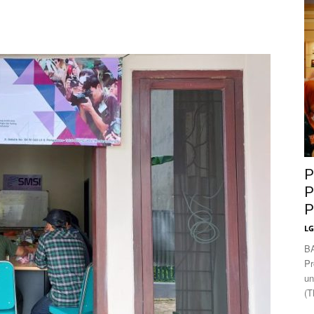
News
P
P
P
L
B
Pr
un
(T