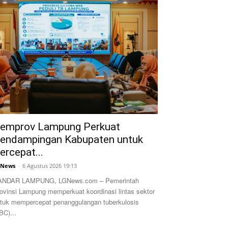
emprov Lampung Perkuat
endampingan Kabupaten untuk
ercepat...
GNews
-
6 Agustus 2026 19:13
ANDAR LAMPUNG, LGNews.com – Pemerintah
ovinsi Lampung memperkuat koordinasi lintas sektor
tuk mempercepat penanggulangan tuberkulosis
BC)...