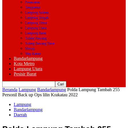
Pesawaran
Tanggamus
Lampung Selatan
Lampung Tengah
Lampung Timur
Lampung Utara
Lampung Barat
Tulang Bawang
Tulang Bawang Barat
Mesuji
Way Kanan
Bandarlampung
Kota Metro
Lampung Utara
Pesisir Barat
Beranda
Lampung
Bandarlampung
Polda Lampung Tambah 255
Personil Back up Ops lilin Krakatau 2022
Lampung
Bandarlampung
Daerah