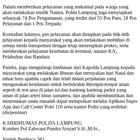
Dalam memberikan pelayanan yang maksimal pada warga yang
akan melakukan mudik Nataru, Polda Lampung juga menyiapkan
sebanyak 74 Pos Pengamanan, yang terdiri dari 55 Pos Pam, 18 Pos
Pelayanan dan 1 Pos Terpadu.
Kemudian katanya, pos pelayanan akan disiapkan pada titik-titik
pelayanan kepada masyarakat yang akan melakukan mobilitas di
semua moda transportasi dengan tetap menerapkan prokes, serta
memberikan pelayanan kesehatan di terminal, stasiun KA,
Pelabuhan dan Bandara.
Pandra, juga mengulangi himbauan dari Kapolda Lampung kepada
masyarakat yang melakukan liburan dan merayakan hari Natal dan
tahun baru apabila capek dan lelah dalam perjalanan yang
mengunakan kendaraan untuk beristirahat ditempat-tempat aman
seperti di rest area di jalan tol dan kantong kantong parkir yang
aman di jalan arteri lintas sumatera, dan apabila membutuhkan dan
menemukan suatu masalah dapat melaporkan melalui Aplikasi Super
App dan Call Center Polri 110 serta kantor Polisi yang terdekat.
(dn/penmas)
KABIDHUMAS POLDA LAMPUNG
Kombes Pol Zahwani Pandra Arsyad S.H.,M.Si.,
Jumlah Pembaca
382