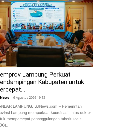
emprov Lampung Perkuat
endampingan Kabupaten untuk
ercepat...
GNews
-
6 Agustus 2026 19:13
ANDAR LAMPUNG, LGNews.com – Pemerintah
ovinsi Lampung memperkuat koordinasi lintas sektor
tuk mempercepat penanggulangan tuberkulosis
BC)...