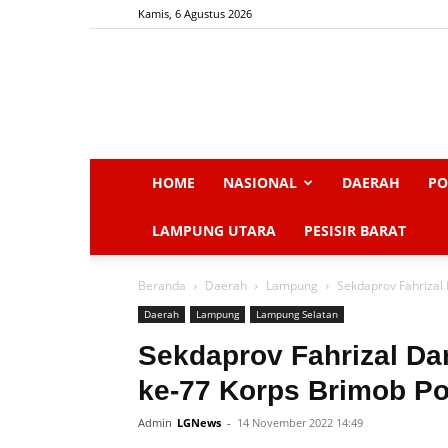
Kamis, 6 Agustus 2026
HOME
NASIONAL
DAERAH
PO
LAMPUNG UTARA
PESISIR BARAT
Beranda
Daerah
Lampung
Sekdaprov Fahrizal
Daerah
Lampung
Lampung Selatan
Sekdaprov Fahrizal Da
ke-77 Korps Brimob Po
Admin
LGNews
-
14 November 2022 14:49