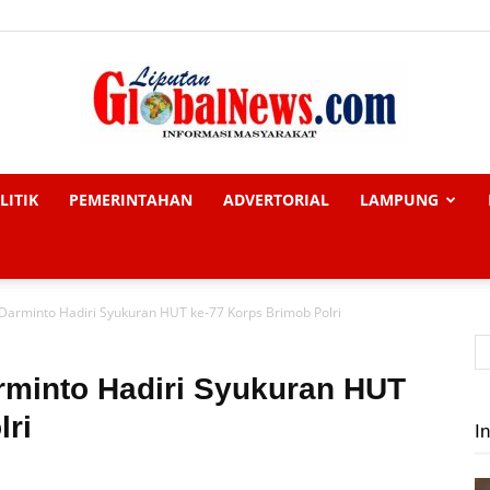
LITIK
PEMERINTAHAN
ADVERTORIAL
LAMPUNG
Liputan
 Darminto Hadiri Syukuran HUT ke-77 Korps Brimob Polri
Global
rminto Hadiri Syukuran HUT
lri
In