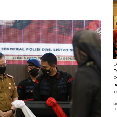
News
P
P
P
L
B
Pr
un
(T