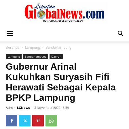
Liputan
Beranda
Lampung
Bandarlampung
Lampung
Bandarlampung
Daerah
Global
Gubernur Arinal
Kukuhkan Suryasih Fifi
Herawati Sebagai Kepala
News
BPKP Lampung
Admin
LGNews
-
8 November 2022 15:39