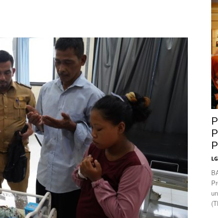
News
P
P
P
L
B
Pr
un
(T