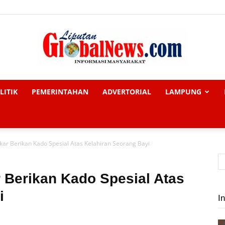
LITIK
PEMERINTAHAN
ADVERTORIAL
LAMPUNG
Liputan
kar Berikan Kado Spesial Atas Kelahiran Seorang Bayi
Global
r Berikan Kado Spesial Atas
i
In