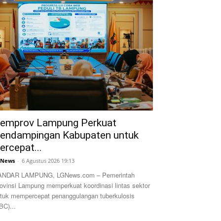
emprov Lampung Perkuat
endampingan Kabupaten untuk
ercepat...
GNews
-
6 Agustus 2026 19:13
ANDAR LAMPUNG, LGNews.com – Pemerintah
ovinsi Lampung memperkuat koordinasi lintas sektor
tuk mempercepat penanggulangan tuberkulosis
BC)...