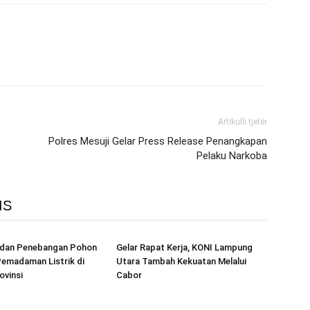
Artikulli tjetër
Polres Mesuji Gelar Press Release Penangkapan
Pelaku Narkoba
IS
r dan Penebangan Pohon
Gelar Rapat Kerja, KONI Lampung
emadaman Listrik di
Utara Tambah Kekuatan Melalui
ovinsi
Cabor