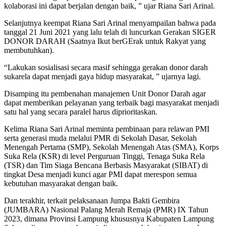
kolaborasi ini dapat berjalan dengan baik, ” ujar Riana Sari Arinal.
Selanjutnya keempat Riana Sari Arinal menyampailan bahwa pada
tanggal 21 Juni 2021 yang lalu telah di luncurkan Gerakan SIGER
DONOR DARAH (Saatnya Ikut berGErak untuk Rakyat yang
membutuhkan).
“Lakukan sosialisasi secara masif sehingga gerakan donor darah
sukarela dapat menjadi gaya hidup masyarakat, ” ujarnya lagi.
Disamping itu pembenahan manajemen Unit Donor Darah agar
dapat memberikan pelayanan yang terbaik bagi masyarakat menjadi
satu hal yang secara paralel harus diprioritaskan.
Kelima Riana Sari Arinal meminta pembinaan para relawan PMI
serta generasi muda melalui PMR di Sekolah Dasar, Sekolah
Menengah Pertama (SMP), Sekolah Menengah Atas (SMA), Korps
Suka Rela (KSR) di level Perguruan Tinggi, Tenaga Suka Rela
(TSR) dan Tim Siaga Bencana Berbasis Masyarakat (SIBAT) di
tingkat Desa menjadi kunci agar PMI dapat merespon semua
kebutuhan masyarakat dengan baik.
Dan terakhir, terkait pelaksanaan Jumpa Bakti Gembira
(JUMBARA) Nasional Palang Merah Remaja (PMR) IX Tahun
2023, dimana Provinsi Lampung khususnya Kabupaten Lampung