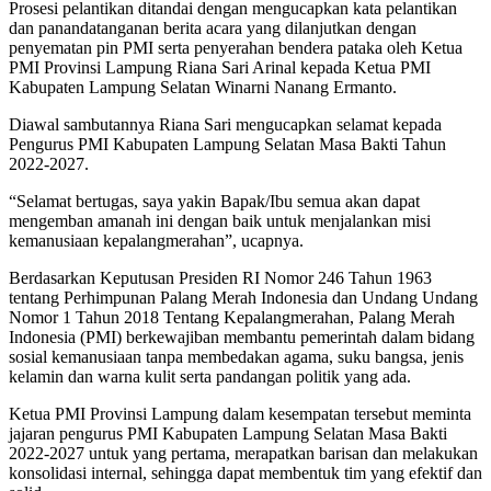
Prosesi pelantikan ditandai dengan mengucapkan kata pelantikan
dan panandatanganan berita acara yang dilanjutkan dengan
penyematan pin PMI serta penyerahan bendera pataka oleh Ketua
PMI Provinsi Lampung Riana Sari Arinal kepada Ketua PMI
Kabupaten Lampung Selatan Winarni Nanang Ermanto.
Diawal sambutannya Riana Sari mengucapkan selamat kepada
Pengurus PMI Kabupaten Lampung Selatan Masa Bakti Tahun
2022-2027.
“Selamat bertugas, saya yakin Bapak/Ibu semua akan dapat
mengemban amanah ini dengan baik untuk menjalankan misi
kemanusiaan kepalangmerahan”, ucapnya.
Berdasarkan Keputusan Presiden RI Nomor 246 Tahun 1963
tentang Perhimpunan Palang Merah Indonesia dan Undang Undang
Nomor 1 Tahun 2018 Tentang Kepalangmerahan, Palang Merah
Indonesia (PMI) berkewajiban membantu pemerintah dalam bidang
sosial kemanusiaan tanpa membedakan agama, suku bangsa, jenis
kelamin dan warna kulit serta pandangan politik yang ada.
Ketua PMI Provinsi Lampung dalam kesempatan tersebut meminta
jajaran pengurus PMI Kabupaten Lampung Selatan Masa Bakti
2022-2027 untuk yang pertama, merapatkan barisan dan melakukan
konsolidasi internal, sehingga dapat membentuk tim yang efektif dan