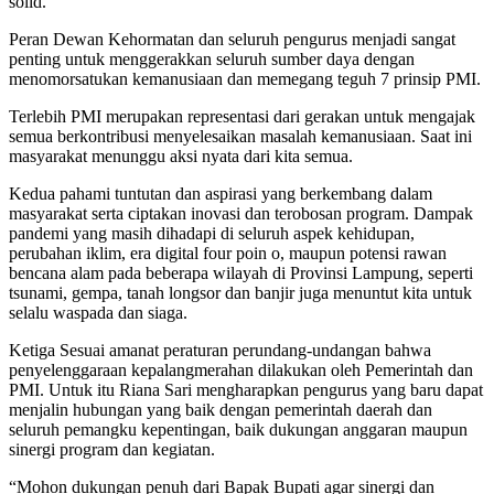
solid.
Peran Dewan Kehormatan dan seluruh pengurus menjadi sangat
penting untuk menggerakkan seluruh sumber daya dengan
menomorsatukan kemanusiaan dan memegang teguh 7 prinsip PMI.
Terlebih PMI merupakan representasi dari gerakan untuk mengajak
semua berkontribusi menyelesaikan masalah kemanusiaan. Saat ini
masyarakat menunggu aksi nyata dari kita semua.
Kedua pahami tuntutan dan aspirasi yang berkembang dalam
masyarakat serta ciptakan inovasi dan terobosan program. Dampak
pandemi yang masih dihadapi di seluruh aspek kehidupan,
perubahan iklim, era digital four poin o, maupun potensi rawan
bencana alam pada beberapa wilayah di Provinsi Lampung, seperti
tsunami, gempa, tanah longsor dan banjir juga menuntut kita untuk
selalu waspada dan siaga.
Ketiga Sesuai amanat peraturan perundang-undangan bahwa
penyelenggaraan kepalangmerahan dilakukan oleh Pemerintah dan
PMI. Untuk itu Riana Sari mengharapkan pengurus yang baru dapat
menjalin hubungan yang baik dengan pemerintah daerah dan
seluruh pemangku kepentingan, baik dukungan anggaran maupun
sinergi program dan kegiatan.
“Mohon dukungan penuh dari Bapak Bupati agar sinergi dan