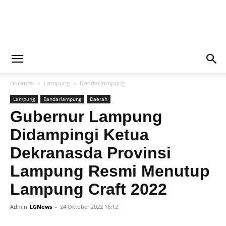
Liputan
Beranda
Lampung
Bandarlampung
Global
Lampung
Bandarlampung
Daerah
Gubernur Lampung
Didampingi Ketua
News
Dekranasda Provinsi
Lampung Resmi Menutup
Lampung Craft 2022
Admin
LGNews
-
24 Oktober 2022 16:12