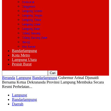
Pesawaran
Tanggamus
Lampung Selatan
Lampung Tengah
Lampung Timur
Lampung Utara
Lampung Barat
Tulang Bawang
Tulang Bawang Barat
Mesuji
Way Kanan
Bandarlampung
Kota Metro
Lampung Utara
Pesisir Barat
Beranda
Lampung
Bandarlampung
Gubernur Arinal Djunaidi
Bersama Ketua Dekranasda Provinsi Lampung Membuka Secara
Resmi Perhelatan...
Lampung
Bandarlampung
Daerah