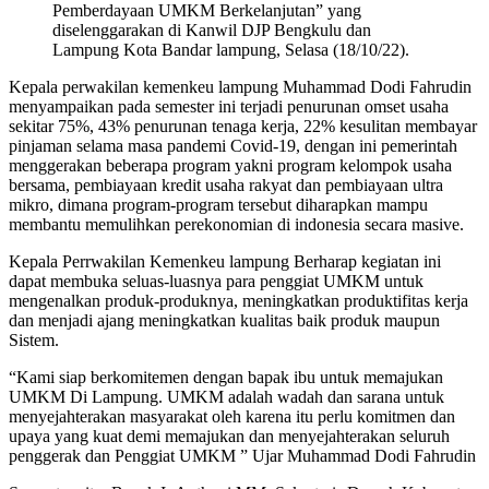
Pemberdayaan UMKM Berkelanjutan” yang
diselenggarakan di Kanwil DJP Bengkulu dan
Lampung Kota Bandar lampung, Selasa (18/10/22).
Kepala perwakilan kemenkeu lampung Muhammad Dodi Fahrudin
menyampaikan pada semester ini terjadi penurunan omset usaha
sekitar 75%, 43% penurunan tenaga kerja, 22% kesulitan membayar
pinjaman selama masa pandemi Covid-19, dengan ini pemerintah
menggerakan beberapa program yakni program kelompok usaha
bersama, pembiayaan kredit usaha rakyat dan pembiayaan ultra
mikro, dimana program-program tersebut diharapkan mampu
membantu memulihkan perekonomian di indonesia secara masive.
Kepala Perrwakilan Kemenkeu lampung Berharap kegiatan ini
dapat membuka seluas-luasnya para penggiat UMKM untuk
mengenalkan produk-produknya, meningkatkan produktifitas kerja
dan menjadi ajang meningkatkan kualitas baik produk maupun
Sistem.
“Kami siap berkomitemen dengan bapak ibu untuk memajukan
UMKM Di Lampung. UMKM adalah wadah dan sarana untuk
menyejahterakan masyarakat oleh karena itu perlu komitmen dan
upaya yang kuat demi memajukan dan menyejahterakan seluruh
penggerak dan Penggiat UMKM ” Ujar Muhammad Dodi Fahrudin