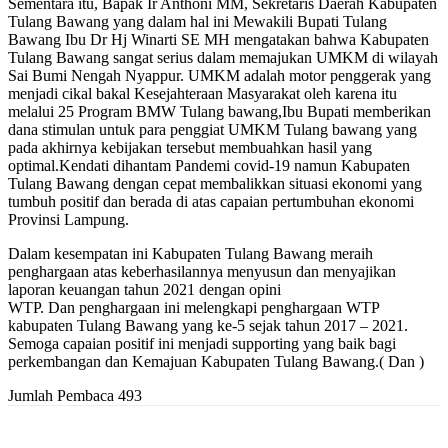
Sementara itu, Bapak Ir Anthoni MM, Sekretaris Daerah Kabupaten
Tulang Bawang yang dalam hal ini Mewakili Bupati Tulang
Bawang Ibu Dr Hj Winarti SE MH mengatakan bahwa Kabupaten
Tulang Bawang sangat serius dalam memajukan UMKM di wilayah
Sai Bumi Nengah Nyappur. UMKM adalah motor penggerak yang
menjadi cikal bakal Kesejahteraan Masyarakat oleh karena itu
melalui 25 Program BMW Tulang bawang,Ibu Bupati memberikan
dana stimulan untuk para penggiat UMKM Tulang bawang yang
pada akhirnya kebijakan tersebut membuahkan hasil yang
optimal.Kendati dihantam Pandemi covid-19 namun Kabupaten
Tulang Bawang dengan cepat membalikkan situasi ekonomi yang
tumbuh positif dan berada di atas capaian pertumbuhan ekonomi
Provinsi Lampung.
Dalam kesempatan ini Kabupaten Tulang Bawang meraih
penghargaan atas keberhasilannya menyusun dan menyajikan
laporan keuangan tahun 2021 dengan opini
WTP. Dan penghargaan ini melengkapi penghargaan WTP
kabupaten Tulang Bawang yang ke-5 sejak tahun 2017 – 2021.
Semoga capaian positif ini menjadi supporting yang baik bagi
perkembangan dan Kemajuan Kabupaten Tulang Bawang.( Dan )
Jumlah Pembaca
493