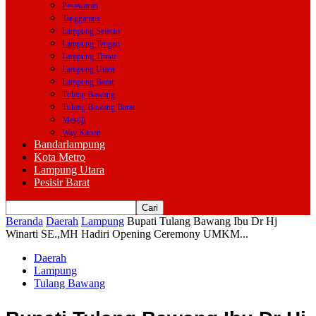
Pesawaran
Tanggamus
Lampung Selatan
Lampung Tengah
Lampung Timur
Lampung Utara
Lampung Barat
Tulang Bawang
Tulang Bawang Barat
Mesuji
Way Kanan
Bandarlampung
Kota Metro
Lampung Utara
Pesisir Barat
Beranda
Daerah
Lampung
Bupati Tulang Bawang Ibu Dr Hj
Winarti SE.,MH Hadiri Opening Ceremony UMKM...
Daerah
Lampung
Tulang Bawang