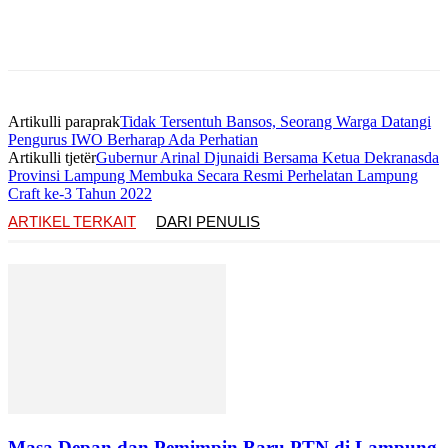
Artikulli paraprak
Tidak Tersentuh Bansos, Seorang Warga Datangi
Pengurus IWO Berharap Ada Perhatian
Artikulli tjetër
Gubernur Arinal Djunaidi Bersama Ketua Dekranasda
Provinsi Lampung Membuka Secara Resmi Perhelatan Lampung
Craft ke-3 Tahun 2022
ARTIKEL TERKAIT
DARI PENULIS
Masa Depan dan Pemimpin Baru PTN di Lampung