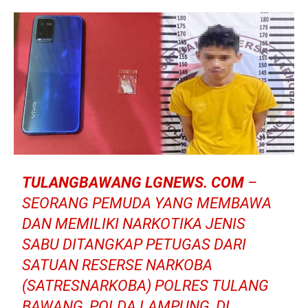
TULANGBAWANG LGNEWS. COM
–
SEORANG PEMUDA YANG MEMBAWA
DAN MEMILIKI NARKOTIKA JENIS
SABU DITANGKAP PETUGAS DARI
SATUAN RESERSE NARKOBA
(SATRESNARKOBA) POLRES TULANG
BAWANG, POLDA LAMPUNG, DI