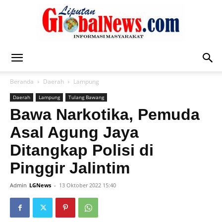
Liputan
Beranda
Daerah
Lampung
Daerah
Lampung
Tulang Bawang
Global
Bawa Narkotika, Pemuda
Asal Agung Jaya
Ditangkap Polisi di
News
Pinggir Jalintim
Admin
LGNews
-
13 Oktober 2022 15:40