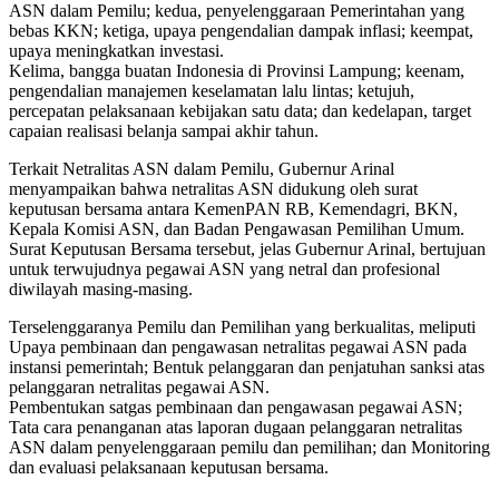
ASN dalam Pemilu; kedua, penyelenggaraan Pemerintahan yang
bebas KKN; ketiga, upaya pengendalian dampak inflasi; keempat,
upaya meningkatkan investasi.
Kelima, bangga buatan Indonesia di Provinsi Lampung; keenam,
pengendalian manajemen keselamatan lalu lintas; ketujuh,
percepatan pelaksanaan kebijakan satu data; dan kedelapan, target
capaian realisasi belanja sampai akhir tahun.
Terkait Netralitas ASN dalam Pemilu, Gubernur Arinal
menyampaikan bahwa netralitas ASN didukung oleh surat
keputusan bersama antara KemenPAN RB, Kemendagri, BKN,
Kepala Komisi ASN, dan Badan Pengawasan Pemilihan Umum.
Surat Keputusan Bersama tersebut, jelas Gubernur Arinal, bertujuan
untuk terwujudnya pegawai ASN yang netral dan profesional
diwilayah masing-masing.
Terselenggaranya Pemilu dan Pemilihan yang berkualitas, meliputi
Upaya pembinaan dan pengawasan netralitas pegawai ASN pada
instansi pemerintah; Bentuk pelanggaran dan penjatuhan sanksi atas
pelanggaran netralitas pegawai ASN.
Pembentukan satgas pembinaan dan pengawasan pegawai ASN;
Tata cara penanganan atas laporan dugaan pelanggaran netralitas
ASN dalam penyelenggaraan pemilu dan pemilihan; dan Monitoring
dan evaluasi pelaksanaan keputusan bersama.