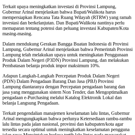
Terkait upaya meningkatkan investasi di Provinsi Lampung,
Gubernur Arinal menjelaskan bahwa Bupati/Walikota harus
mempersiapkan Rencana Tata Ruang Wilayah (RTRW) yang ramah
investasi dan berkelanjutan. Dan Bupati/Walikota nantinya perlu
memaparan tentang potensi dan peluang investasi Kabupaten/Kota
masing-masing.
Dalam mendukung Gerakan Bangga Buatan Indonesia di Provinsi
Lampung, Gubernur Arinal menjelaskan bahwa Pemerintah Provinsi
Lampung telah melakukan upaya untuk meningkatan Penggunaan
Produk Dalam Negeri (P3DN) Provinsi Lampung, dan melakukan
Pembatasan belanja produk impor maksimum 10%.
Adapun Langkah-Langkah Percepatan Produk Dalam Negeri
(PDN) Dalam Pengadaan Barang Dan Jasa (PBJ) Provinsi
Lampung diantaranya dengan Percepatan pengadaan barang dan
jasa yang menggunakan sistem Non Tender, dan Mengoptimalkan
pengadaan e-Purchasing melalui Katalog Elektronik Lokal dan
belanja Langsung Pengadaan.
Terkait pengendalian manajemen keselamatan lalu lintas, Gubernur
Arinal mengungkapkan bahwa perlunya Ketersediaan rambu-rambu
lalu lintas pada jalan nasional, provinsi dan kabupaten/kota agar
tersedia secara optimal untuk meningkatkan keselamatan pengguna
jalan raya; Menciptakan budaya tertib lalu lintas pada masyarakat