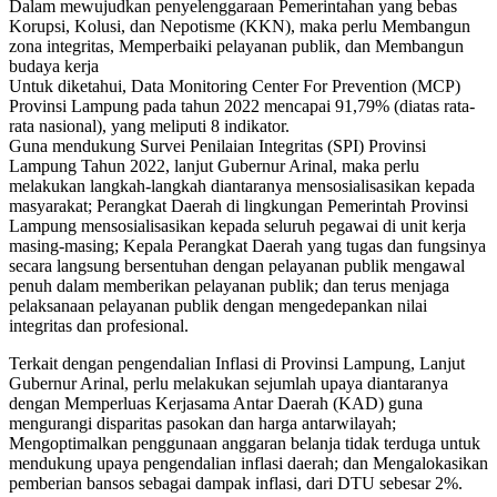
Dalam mewujudkan penyelenggaraan Pemerintahan yang bebas
Korupsi, Kolusi, dan Nepotisme (KKN), maka perlu Membangun
zona integritas, Memperbaiki pelayanan publik, dan Membangun
budaya kerja
Untuk diketahui, Data Monitoring Center For Prevention (MCP)
Provinsi Lampung pada tahun 2022 mencapai 91,79% (diatas rata-
rata nasional), yang meliputi 8 indikator.
Guna mendukung Survei Penilaian Integritas (SPI) Provinsi
Lampung Tahun 2022, lanjut Gubernur Arinal, maka perlu
melakukan langkah-langkah diantaranya mensosialisasikan kepada
masyarakat; Perangkat Daerah di lingkungan Pemerintah Provinsi
Lampung mensosialisasikan kepada seluruh pegawai di unit kerja
masing-masing; Kepala Perangkat Daerah yang tugas dan fungsinya
secara langsung bersentuhan dengan pelayanan publik mengawal
penuh dalam memberikan pelayanan publik; dan terus menjaga
pelaksanaan pelayanan publik dengan mengedepankan nilai
integritas dan profesional.
Terkait dengan pengendalian Inflasi di Provinsi Lampung, Lanjut
Gubernur Arinal, perlu melakukan sejumlah upaya diantaranya
dengan Memperluas Kerjasama Antar Daerah (KAD) guna
mengurangi disparitas pasokan dan harga antarwilayah;
Mengoptimalkan penggunaan anggaran belanja tidak terduga untuk
mendukung upaya pengendalian inflasi daerah; dan Mengalokasikan
pemberian bansos sebagai dampak inflasi, dari DTU sebesar 2%.