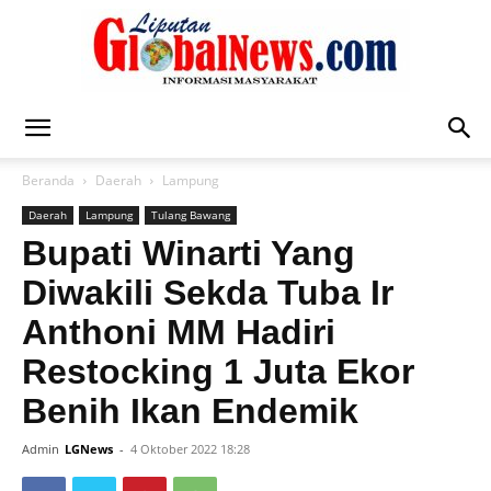
Liputan
Beranda
Daerah
Lampung
Daerah
Lampung
Tulang Bawang
Global
Bupati Winarti Yang
Diwakili Sekda Tuba Ir
Anthoni MM Hadiri
News
Restocking 1 Juta Ekor
Benih Ikan Endemik
Admin
LGNews
-
4 Oktober 2022 18:28