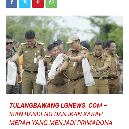
TULANGBAWANG LGNEWS. CO
M –
IKAN BANDENG DAN IKAN KAKAP
MERAH YANG MENJADI PRIMADONA