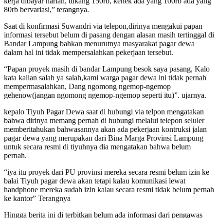
kerja dibayar harian, tukang 150rb, kenek ada yang 100rb ada yang
80rb bervariasi,” terangnya.
Saat di konfirmasi Suwandri via telepon,dirinya mengakui papan
informasi tersebut belum di pasang dengan alasan masih tertinggal di
Bandar Lampung bahkan menurutnya masyarakat pagar dewa
dalam hal ini tidak mempersalahkan pekerjaan tersebut.
“Papan proyek masih di bandar Lampung besok saya pasang, Kalo
kata kalian salah ya salah,kami warga pagar dewa ini tidak pernah
mempermasalahkan, Dang ngomong ngemop-ngemop
gehenow(jangan ngomong ngemop-ngemop seperti itu)”. ujarnya.
kepalo Tiyuh Pagar Dewa saat di hubungi via telpon mengatakan
bahwa dirinya memang pernah di hubungi melalui telepon seluler
memberitahukan bahwasannya akan ada pekerjaan kontruksi jalan
pagar dewa yang merupakan dari Bina Marga Provinsi Lampung
untuk secara resmi di tiyuhnya dia mengatakan bahwa belum
pernah.
“iya itu proyek dari PU provinsi mereka secara resmi belum izin ke
balai Tiyuh pagar dewa akan tetapi kalau komunikasi lewat
handphone mereka sudah izin kalau secara resmi tidak belum pernah
ke kantor” Terangnya
Hingga berita ini di terbitkan belum ada informasi dari pengawas