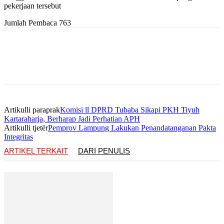
pekerjaan tersebut
Jumlah Pembaca
763
Artikulli paraprak
Komisi ll DPRD Tubaba Sikapi PKH Tiyuh
Kartaraharja, Berharap Jadi Perhatian APH
Artikulli tjetër
Pemprov Lampung Lakukan Penandatanganan Pakta
Integritas
ARTIKEL TERKAIT
DARI PENULIS