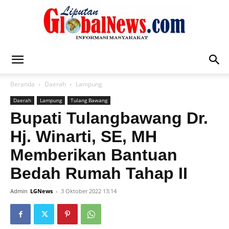
Liputan
Beranda
Daerah
Lampung
Daerah
Lampung
Tulang Bawang
Global
Bupati Tulangbawang Dr.
Hj. Winarti, SE, MH
Memberikan Bantuan
News
Bedah Rumah Tahap II
Admin
LGNews
-
3 Oktober 2022 13:14