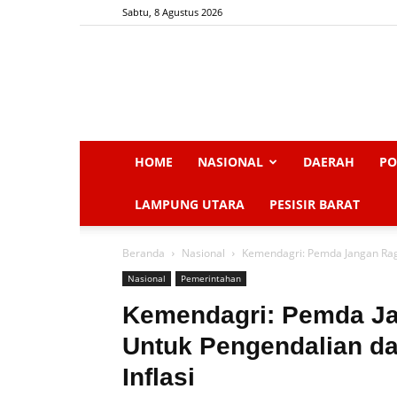
Sabtu, 8 Agustus 2026
HOME
NASIONAL
DAERAH
PO
LAMPUNG UTARA
PESISIR BARAT
Beranda
Nasional
Kemendagri: Pemda Jangan Rag
Nasional
Pemerintahan
Kemendagri: Pemda J
Untuk Pengendalian 
Inflasi