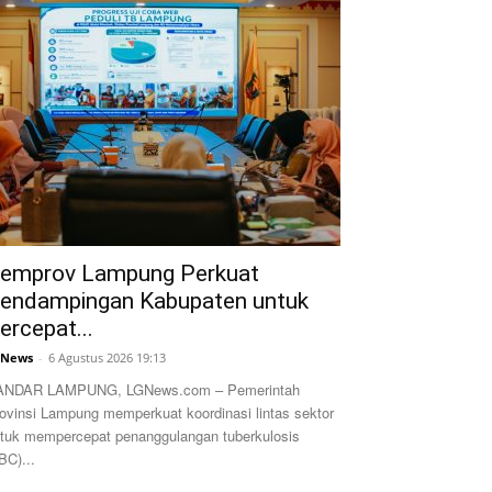
emprov Lampung Perkuat
endampingan Kabupaten untuk
ercepat...
GNews
-
6 Agustus 2026 19:13
ANDAR LAMPUNG, LGNews.com – Pemerintah
ovinsi Lampung memperkuat koordinasi lintas sektor
tuk mempercepat penanggulangan tuberkulosis
BC)...