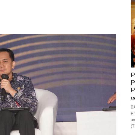
News
P
P
P
L
B
Pr
un
(T