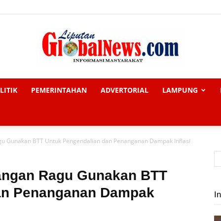
LITIK
PEMERINTAHAN
ADVERTORIAL
LAMPUNG
Liputan
u Gunakan BTT Untuk Pengendalian dan Penanganan Dampak Inflasi
Global
angan Ragu Gunakan BTT
dan Penanganan Dampak
In