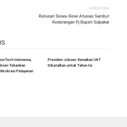
Artikulli tjetër
Ratusan Siswa-Siswi Atusias Sambut
Kedatangan Pj Bupati Sulpakar
IS
GovTech Indonesia,
Presiden Jokowi: Kenaikan UKT
okowi Tekankan
Dibatalkan untuk Tahun Ini
Birokrasi Pelayanan