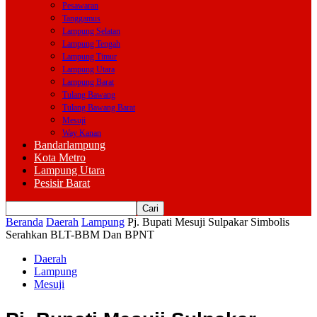
Pesawaran
Tanggamus
Lampung Selatan
Lampung Tengah
Lampung Timur
Lampung Utara
Lampung Barat
Tulang Bawang
Tulang Bawang Barat
Mesuji
Way Kanan
Bandarlampung
Kota Metro
Lampung Utara
Pesisir Barat
Beranda
Daerah
Lampung
Pj. Bupati Mesuji Sulpakar Simbolis
Serahkan BLT-BBM Dan BPNT
Daerah
Lampung
Mesuji