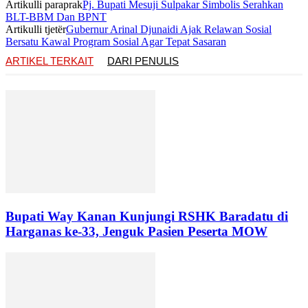
Artikulli paraprak
Pj. Bupati Mesuji Sulpakar Simbolis Serahkan
BLT-BBM Dan BPNT
Artikulli tjetër
Gubernur Arinal Djunaidi Ajak Relawan Sosial
Bersatu Kawal Program Sosial Agar Tepat Sasaran
ARTIKEL TERKAIT
DARI PENULIS
Bupati Way Kanan Kunjungi RSHK Baradatu di
Harganas ke-33, Jenguk Pasien Peserta MOW