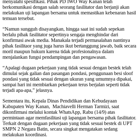
menyalahi spesifikasi. Pihak PD IWO Way Kanan telah
berkomunikasi dengan salah seorang fasilitator dan berjanji akan
melakukan uji lapangan bersama untuk memastikan kebenaran hasil
temuan tersebut.
“Namun sungguh disayangkan, hingga saat ini sudah sepekan
berlalu pihak fasilitator sepertinya sengaja menghindar dari
konfirmasi awak media. Manakala terjadi permasalahan nantinya
pihak fasilitaor yang juga harus ikut bertanggung jawab, baik secara
moril maupun hukum karena tidak profesionalnya dalam
menjalankan fungsi pendampingan dan pengawasan.
“Apalagi dugaan pekerjaan yang tidak sesuai dengan bestek telah
dimulai sejak galian dan pasangan pondasi, penggunaan besi sloof
pondasi yang tidak sesuai dengan ukuran yang umumnya dipakai,
sampai hari ini membiarkan pekerjaan terus berjalan seperti tidak
terjadi apa-apa,” jelasnya.
Sementara itu, Kepala Dinas Pendidikan dan Kebudayaan
Kabupaten Way Kanan, Machiavelli Herman Tarmizi, saat
dikonfirmasi melalui kontak WhatsApp, Rabu (14/9) atas
permintaan agar memfasilitasi uji lapangan bersama pihak fasilitator.
Terkait dengan dugaan pekerjaan yang tidak sesuai bestek di UPT
SMPN 2 Negara Batin, secara singkat mengatakan sedang
melakukan koordinasi.