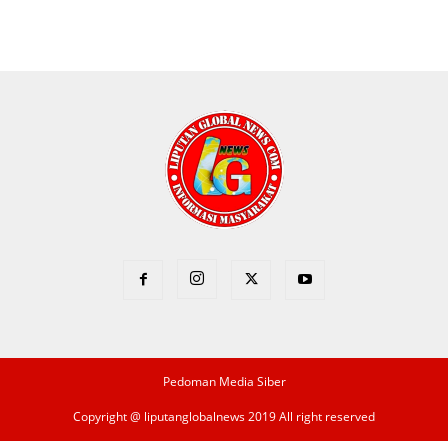
Pedoman Media Siber
Copyright @ liputanglobalnews 2019 All right reserved