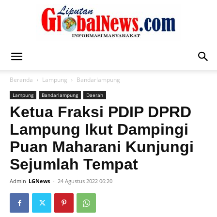
Liputan
Beranda
Lampung
Bandarlampung
Lampung
Bandarlampung
Daerah
Global
Ketua Fraksi PDIP DPRD
Lampung Ikut Dampingi
Puan Maharani Kunjungi
News
Sejumlah Tempat
Admin
LGNews
-
24 Agustus 2022 06:20