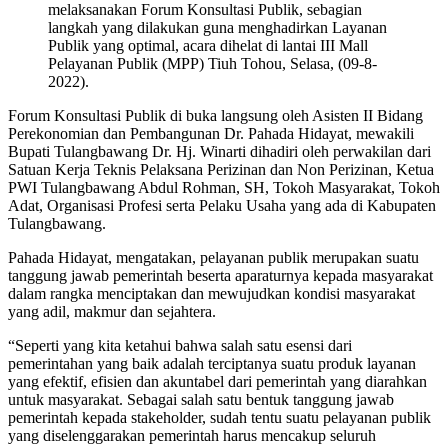
melaksanakan Forum Konsultasi Publik, sebagian
langkah yang dilakukan guna menghadirkan Layanan
Publik yang optimal, acara dihelat di lantai III Mall
Pelayanan Publik (MPP) Tiuh Tohou, Selasa, (09-8-
2022).
Forum Konsultasi Publik di buka langsung oleh Asisten II Bidang
Perekonomian dan Pembangunan Dr. Pahada Hidayat, mewakili
Bupati Tulangbawang Dr. Hj. Winarti dihadiri oleh perwakilan dari
Satuan Kerja Teknis Pelaksana Perizinan dan Non Perizinan, Ketua
PWI Tulangbawang Abdul Rohman, SH, Tokoh Masyarakat, Tokoh
Adat, Organisasi Profesi serta Pelaku Usaha yang ada di Kabupaten
Tulangbawang.
Pahada Hidayat, mengatakan, pelayanan publik merupakan suatu
tanggung jawab pemerintah beserta aparaturnya kepada masyarakat
dalam rangka menciptakan dan mewujudkan kondisi masyarakat
yang adil, makmur dan sejahtera.
“Seperti yang kita ketahui bahwa salah satu esensi dari
pemerintahan yang baik adalah terciptanya suatu produk layanan
yang efektif, efisien dan akuntabel dari pemerintah yang diarahkan
untuk masyarakat. Sebagai salah satu bentuk tanggung jawab
pemerintah kepada stakeholder, sudah tentu suatu pelayanan publik
yang diselenggarakan pemerintah harus mencakup seluruh