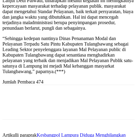
Lanjut Dedi Palwadi, diharapkan melalui kegiatan ini meningkatnya
kepercayaan masyarakat terhadap pelayanan publik. masyarakat
dapat mengetahui Standar Pelayanan, baik terkait persyaratan, biaya
dan jangka waktu yang dibutuhkan. Hal ini dapat mencegah
terjadinya maladministrasi berupa penyimpangan prosedur,
penundaan berlarut, pungli dan sebagainya.
“Sehingga kedepan nantinya Dinas Penanaman Modal dan
Pelayanan Terpadu Satu Pintu Kabupaten Tulangbawang sebagai
Leading Sektor penyelenggara layanan Mal Pelayanan public di
Kabupaten Tulangbawang dapat senantiasa menghadirkan
pelayanan yang terbaik dan menjadikan Mal Pelayanan Publik satu-
satunya di Lampung ini mejadi Mal kebanggan masyarkat
Tulangbawang,” paparnya.(***)
Jumlah Pembaca
474
Artikulli paraprak
Kesbangpol Lampura Diduga Menghilangkan