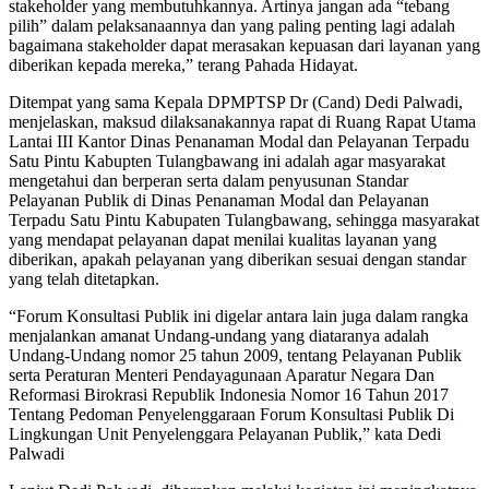
stakeholder yang membutuhkannya. Artinya jangan ada “tebang
pilih” dalam pelaksanaannya dan yang paling penting lagi adalah
bagaimana stakeholder dapat merasakan kepuasan dari layanan yang
diberikan kepada mereka,” terang Pahada Hidayat.
Ditempat yang sama Kepala DPMPTSP Dr (Cand) Dedi Palwadi,
menjelaskan, maksud dilaksanakannya rapat di Ruang Rapat Utama
Lantai III Kantor Dinas Penanaman Modal dan Pelayanan Terpadu
Satu Pintu Kabupten Tulangbawang ini adalah agar masyarakat
mengetahui dan berperan serta dalam penyusunan Standar
Pelayanan Publik di Dinas Penanaman Modal dan Pelayanan
Terpadu Satu Pintu Kabupaten Tulangbawang, sehingga masyarakat
yang mendapat pelayanan dapat menilai kualitas layanan yang
diberikan, apakah pelayanan yang diberikan sesuai dengan standar
yang telah ditetapkan.
“Forum Konsultasi Publik ini digelar antara lain juga dalam rangka
menjalankan amanat Undang-undang yang diataranya adalah
Undang-Undang nomor 25 tahun 2009, tentang Pelayanan Publik
serta Peraturan Menteri Pendayagunaan Aparatur Negara Dan
Reformasi Birokrasi Republik Indonesia Nomor 16 Tahun 2017
Tentang Pedoman Penyelenggaraan Forum Konsultasi Publik Di
Lingkungan Unit Penyelenggara Pelayanan Publik,” kata Dedi
Palwadi