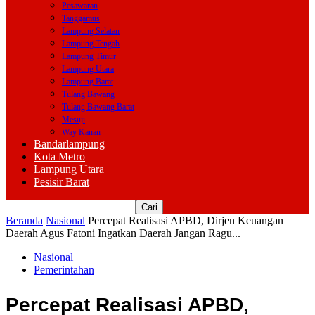
Pesawaran
Tanggamus
Lampung Selatan
Lampung Tengah
Lampung Timur
Lampung Utara
Lampung Barat
Tulang Bawang
Tulang Bawang Barat
Mesuji
Way Kanan
Bandarlampung
Kota Metro
Lampung Utara
Pesisir Barat
Beranda
Nasional
Percepat Realisasi APBD, Dirjen Keuangan
Daerah Agus Fatoni Ingatkan Daerah Jangan Ragu...
Nasional
Pemerintahan
Percepat Realisasi APBD,