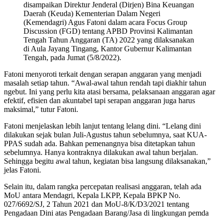
disampaikan Direktur Jenderal (Dirjen) Bina Keuangan
Daerah (Keuda) Kementerian Dalam Negeri
(Kemendagri) Agus Fatoni dalam acara Focus Group
Discussion (FGD) tentang APBD Provinsi Kalimantan
Tengah Tahun Anggaran (TA) 2022 yang dilaksanakan
di Aula Jayang Tingang, Kantor Gubernur Kalimantan
Tengah, pada Jumat (5/8/2022).
Fatoni menyoroti terkait dengan serapan anggaran yang menjadi
masalah setiap tahun. “Awal-awal tahun rendah tapi diakhir tahun
ngebut. Ini yang perlu kita atasi bersama, pelaksanaan anggaran agar
efektif, efisien dan akuntabel tapi serapan anggaran juga harus
maksimal,” tutur Fatoni.
Fatoni menjelaskan lebih lanjut tentang lelang dini. “Lelang dini
dilakukan sejak bulan Juli-Agustus tahun sebelumnya, saat KUA-
PPAS sudah ada. Bahkan pemenangnya bisa ditetapkan tahun
sebelumnya. Hanya kontraknya dilakukan awal tahun berjalan.
Sehingga begitu awal tahun, kegiatan bisa langsung dilaksanakan,”
jelas Fatoni.
Selain itu, dalam rangka percepatan realisasi anggaran, telah ada
MoU antara Mendagri, Kepala LKPP, Kepala BPKP No.
027/6692/SJ, 2 Tahun 2021 dan MoU-8/K/D3/2021 tentang
Pengadaan Dini atas Pengadaan Barang/Jasa di lingkungan pemda