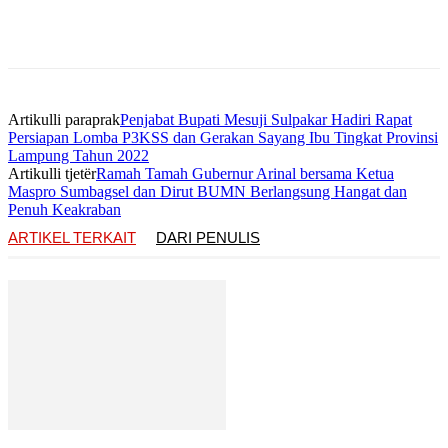
Artikulli paraprak
Penjabat Bupati Mesuji Sulpakar Hadiri Rapat
Persiapan Lomba P3KSS dan Gerakan Sayang Ibu Tingkat Provinsi
Lampung Tahun 2022
Artikulli tjetër
Ramah Tamah Gubernur Arinal bersama Ketua
Maspro Sumbagsel dan Dirut BUMN Berlangsung Hangat dan
Penuh Keakraban
ARTIKEL TERKAIT
DARI PENULIS