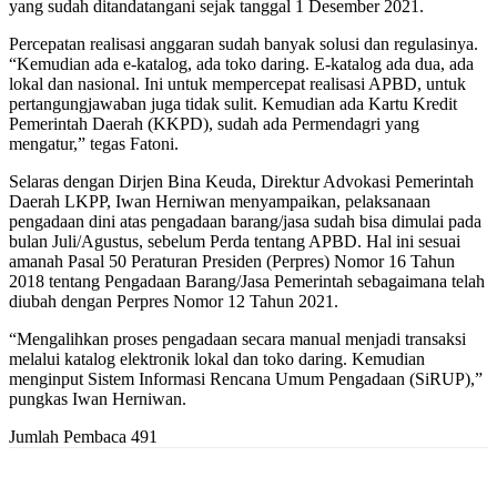
yang sudah ditandatangani sejak tanggal 1 Desember 2021.
Percepatan realisasi anggaran sudah banyak solusi dan regulasinya.
“Kemudian ada e-katalog, ada toko daring. E-katalog ada dua, ada
lokal dan nasional. Ini untuk mempercepat realisasi APBD, untuk
pertangungjawaban juga tidak sulit. Kemudian ada Kartu Kredit
Pemerintah Daerah (KKPD), sudah ada Permendagri yang
mengatur,” tegas Fatoni.
Selaras dengan Dirjen Bina Keuda, Direktur Advokasi Pemerintah
Daerah LKPP, Iwan Herniwan menyampaikan, pelaksanaan
pengadaan dini atas pengadaan barang/jasa sudah bisa dimulai pada
bulan Juli/Agustus, sebelum Perda tentang APBD. Hal ini sesuai
amanah Pasal 50 Peraturan Presiden (Perpres) Nomor 16 Tahun
2018 tentang Pengadaan Barang/Jasa Pemerintah sebagaimana telah
diubah dengan Perpres Nomor 12 Tahun 2021.
“Mengalihkan proses pengadaan secara manual menjadi transaksi
melalui katalog elektronik lokal dan toko daring. Kemudian
menginput Sistem Informasi Rencana Umum Pengadaan (SiRUP),”
pungkas Iwan Herniwan.
Jumlah Pembaca
491