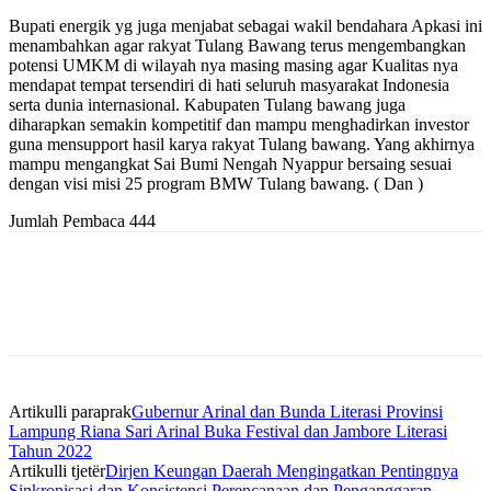
Bupati energik yg juga menjabat sebagai wakil bendahara Apkasi ini
menambahkan agar rakyat Tulang Bawang terus mengembangkan
potensi UMKM di wilayah nya masing masing agar Kualitas nya
mendapat tempat tersendiri di hati seluruh masyarakat Indonesia
serta dunia internasional. Kabupaten Tulang bawang juga
diharapkan semakin kompetitif dan mampu menghadirkan investor
guna mensupport hasil karya rakyat Tulang bawang. Yang akhirnya
mampu mengangkat Sai Bumi Nengah Nyappur bersaing sesuai
dengan visi misi 25 program BMW Tulang bawang. ( Dan )
Jumlah Pembaca
444
Artikulli paraprak
Gubernur Arinal dan Bunda Literasi Provinsi
Lampung Riana Sari Arinal Buka Festival dan Jambore Literasi
Tahun 2022
Artikulli tjetër
Dirjen Keungan Daerah Mengingatkan Pentingnya
Sinkronisasi dan Konsistensi Perencanaan dan Penganggaran