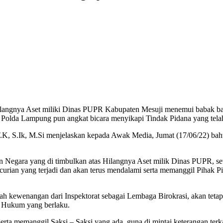
langnya Aset miliki Dinas PUPR Kabupaten Mesuji menemui babak baru,
 Polda Lampung pun angkat bicara menyikapi Tindak Pidana yang tela
T.K, S.Ik, M.Si menjelaskan kepada Awak Media, Jumat (17/06/22) b
Negara yang di timbulkan atas Hilangnya Aset milik Dinas PUPR, se
ian yang terjadi dan akan terus mendalami serta memanggil Pihak Piha
alah kewenangan dari Inspektorat sebagai Lembaga Birokrasi, akan tet
 Hukum yang berlaku.
ta memanggil Saksi – Saksi yang ada, guna di mintai keterangan terkai