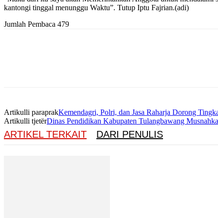
kantongi tinggal menunggu Waktu”. Tutup Iptu Fajrian.(adi)
Jumlah Pembaca
479
Artikulli paraprak
Kemendagri, Polri, dan Jasa Raharja Dorong Ting
Artikulli tjetër
Dinas Pendidikan Kabupaten Tulangbawang Musnahk
ARTIKEL TERKAIT
DARI PENULIS