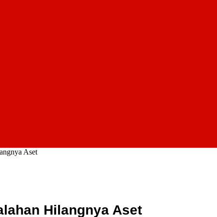
langnya Aset
alahan Hilangnya Aset