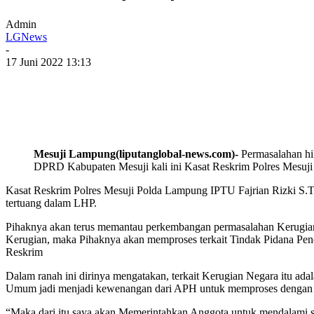
Admin
LGNews
-
17 Juni 2022 13:13
Mesuji Lampung(liputanglobal-news.com)-
Permasalahan hi
DPRD Kabupaten Mesuji kali ini Kasat Reskrim Polres Mesuji
Kasat Reskrim Polres Mesuji Polda Lampung IPTU Fajrian Rizki S.
tertuang dalam LHP.
Pihaknya akan terus memantau perkembangan permasalahan Kerugian 
Kerugian, maka Pihaknya akan memproses terkait Tindak Pidana Pencur
Reskrim
Dalam ranah ini dirinya mengatakan, terkait Kerugian Negara itu ad
Umum jadi menjadi kewenangan dari APH untuk memproses dengan
“Maka dari itu saya akan Memerintahkan Anggota untuk mendalami ser