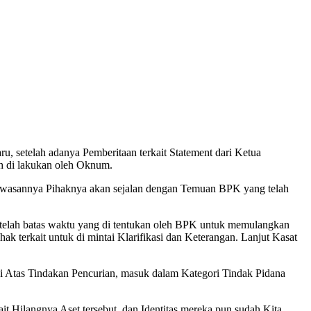
 setelah adanya Pemberitaan terkait Statement dari Ketua
h di lakukan oleh Oknum.
ahwasannya Pihaknya akan sejalan dengan Temuan BPK yang telah
telah batas waktu yang di tentukan oleh BPK untuk memulangkan
k terkait untuk di mintai Klarifikasi dan Keterangan. Lanjut Kasat
api Atas Tindakan Pencurian, masuk dalam Kategori Tindak Pidana
t Hilangnya Aset tersebut, dan Identitas mereka pun sudah Kita