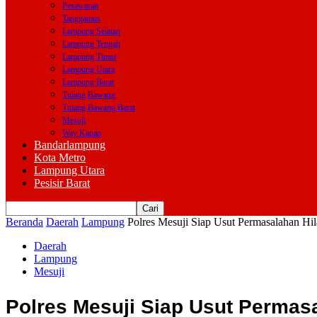
Pesawaran
Tanggamus
Lampung Selatan
Lampung Tengah
Lampung Timur
Lampung Utara
Lampung Barat
Tulang Bawang
Tulang Bawang Barat
Mesuji
Way Kanan
Bandarlampung
Kota Metro
Lampung Utara
Pesisir Barat
Beranda
Daerah
Lampung
Polres Mesuji Siap Usut Permasalahan Hi
Daerah
Lampung
Mesuji
Polres Mesuji Siap Usut Permas